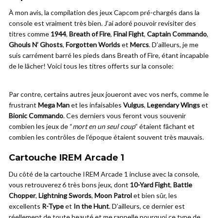
À mon avis, la compilation des jeux Capcom pré-chargés dans la
console est vraiment très bien. J’ai adoré pouvoir revisiter des
titres comme
1944
,
Breath of Fire
,
Final Fight
,
Captain Commando
,
Ghouls N’ Ghosts
,
Forgotten Worlds
et
Mercs
. D’ailleurs, je me
suis carrément barré les pieds dans Breath of Fire, étant incapable
de le lâcher! Voici tous les titres offerts sur la console:
Par contre, certains autres jeux joueront avec vos nerfs, comme le
frustrant
Mega Man
et les infaisables
Vulgus
,
Legendary Wings
et
Bionic Commando
. Ces derniers vous feront vous souvenir
combien les jeux de “
mort en un seul coup
” étaient fâchant et
combien les contrôles de l’époque étaient souvent très mauvais.
Cartouche IREM Arcade 1
Du côté de la cartouche IREM Arcade 1 incluse avec la console,
vous retrouverez 6 très bons jeux, dont
10-Yard Fight
,
Battle
Chopper
,
Lightning Swords
,
Moon Patrol
et bien sûr, les
excellents
R-Type
et
In the Hunt
. D’ailleurs, ce dernier est
réellement de toute beauté et me rappelle pourquoi ce type de