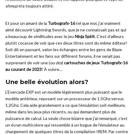
shmup
m’a toujours attiré.
Et pour un amant de la
Turbografx-16
tel que moi, j’ai vraiment
aimé découvrir Lightning Swords, que je ne connaissait pas et qui
a beaucoup de similitudes avec le jeu
Ninja Spirit
. C’est d’ailleurs
plutôt cocasse de voir que ces deux titres sont du même éditeur!
Soit dit en passant, selon les échanges entre les gens de Blaze
Entertainment et les fans sur différent forums, il ne serait pas
surprenant de voir une (
ou des
)
cartouches de jeux Turbografx-16
au courant de 2023
! À suivre…
Une belle évolution alors?
L’Evercade EXP est un modèle légèrement plus puissant que le
modèle antérieur, reposant sur un processeur de 1.5Ghz versus
1.2Ghz. Cela aide grandement a ce que l’émulation soit meilleure,
même dans les jeux plus récents, ou qui demandent plus de
puissance de calcul. La seule chose bizarre que j’ai remarqué, c’est
un écran multicolore qui ressemble à un bogue de l’émulateur au
chargement de quelques titres de la compilation IREM. Par contre