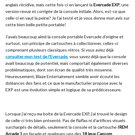
anglais récidive, mais cette fois-ci en lançant la
Evercade EXP
, une
version revue et corrigée de la console initiale. Alors, est-ce que
celle-ci en vaut la peine? Je l’ai testé et je vous donne mon avis sur
cette bien belle petite portable!
J’avais beaucoup aimé la console portable Evercade d’origine et
surtout, son principe de cartouches à collectionner, celles-ci
comprenant plusieurs classiques rétros. Si vous aviez déjà
consulter mon test de l’Evercade
, vous savez déjà que la console
avait beaucoup de potentiel, mais comportait également diverses
problématiques, dont son écran de qualité très moyenne.
Heureusement, Blaze Entertainment semble avoir écouté les
doléances des fans et ce que le manufacturier propose avec la
EXP est une évolution simple et logique de sa prédécesseure.
Lorsque j’ai reçu ma boite de la Evercade EXP, j’ai trouvé le design
de celle-ci très bien présenté. Pas de flaflas ni d’artifices visuels
surchargés de détails, seulement la console et la cartouche
IREM
Arcade 1
en façade et quelques-uns des
18 jeux Capcom