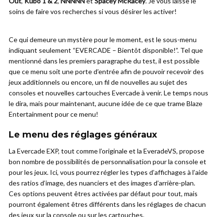
Out
,
Kubo 1 & 2
,
NNNNN
et
Spacey McRacey
. Je vous laisse le
soins de faire vos recherches si vous désirer les activer!
Ce qui demeure un mystère pour le moment, est le sous-menu
indiquant seulement “EVERCADE – Bientôt disponible!”. Tel que
mentionné dans les premiers paragraphe du test, il est possible
que ce menu soit une porte d’entrée afin de pouvoir recevoir des
jeux additionnels ou encore, un fil de nouvelles au sujet des
consoles et nouvelles cartouches Evercade à venir. Le temps nous
le dira, mais pour maintenant, aucune idée de ce que trame Blaze
Entertainment pour ce menu!
Le menu des réglages généraux
La Evercade EXP, tout comme l’originale et la EveradeVS, propose
bon nombre de possibilités de personnalisation pour la console et
pour les jeux. Ici, vous pourrez régler les types d’affichages à l’aide
des ratios d’image, des nuanciers et des images d’arrière-plan.
Ces options peuvent êtres activées par défaut pour tout, mais
pourront également êtres différents dans les réglages de chacun
des jeux sur la console ou sur les cartouches.