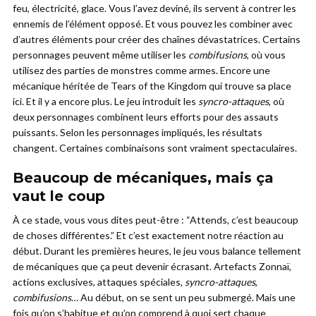
feu, électricité, glace. Vous l’avez deviné, ils servent à contrer les
ennemis de l’élément opposé. Et vous pouvez les combiner avec
d’autres éléments pour créer des chaînes dévastatrices. Certains
personnages peuvent même utiliser les
combifusions
, où vous
utilisez des parties de monstres comme armes. Encore une
mécanique héritée de Tears of the Kingdom qui trouve sa place
ici. Et il y a encore plus. Le jeu introduit les
syncro-attaques
, où
deux personnages combinent leurs efforts pour des assauts
puissants. Selon les personnages impliqués, les résultats
changent. Certaines combinaisons sont vraiment spectaculaires.
Beaucoup de mécaniques, mais ça
vaut le coup
À ce stade, vous vous dites peut-être : “Attends, c’est beaucoup
de choses différentes.” Et c’est exactement notre réaction au
début. Durant les premières heures, le jeu vous balance tellement
de mécaniques que ça peut devenir écrasant. Artefacts Zonnaï,
actions exclusives, attaques spéciales,
syncro-attaques
,
combifusions
… Au début, on se sent un peu submergé. Mais une
fois qu’on s’habitue et qu’on comprend à quoi sert chaque