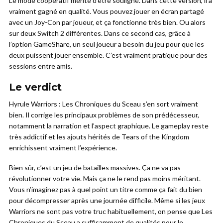
Le mode coopératif mérite d’être souligné. Dans cette version, il a
vraiment gagné en qualité. Vous pouvez jouer en écran partagé
avec un Joy-Con par joueur, et ça fonctionne très bien. Ou alors
sur deux Switch 2 différentes. Dans ce second cas, grâce à
l’option GameShare, un seul joueur a besoin du jeu pour que les
deux puissent jouer ensemble. C’est vraiment pratique pour des
sessions entre amis.
Le verdict
Hyrule Warriors : Les Chroniques du Sceau s’en sort vraiment
bien. Il corrige les principaux problèmes de son prédécesseur,
notamment la narration et l’aspect graphique. Le gameplay reste
très addictif et les ajouts hérités de Tears of the Kingdom
enrichissent vraiment l’expérience.
Bien sûr, c’est un jeu de batailles massives. Ça ne va pas
révolutionner votre vie. Mais ça ne le rend pas moins méritant.
Vous n’imaginez pas à quel point un titre comme ça fait du bien
pour décompresser après une journée difficile. Même si les jeux
Warriors ne sont pas votre truc habituellement, on pense que Les
Chroniques du Sceau a suffisamment de qualités pour le