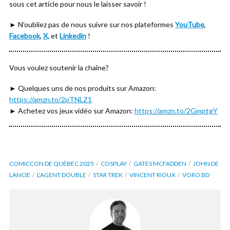
sous cet article pour nous le laisser savoir !
► N’oubliez pas de nous suivre sur nos plateformes
YouTube
,
Facebook
,
X,
et
Linkedin
!
Vous voulez soutenir la chaîne?
► Quelques uns de nos produits sur Amazon:
https://amzn.to/2pTNLZ1
► Achetez vos jeux vidéo sur Amazon:
https://amzn.to/2GmptgY
COMICCON DE QUÉBEC 2025
COSPLAY
GATES MCFADDEN
JOHN DE
LANCIE
L'AGENT DOUBLE
STAR TREK
VINCENT RIOUX
VORO BD