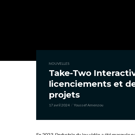
NOUVELLES
Take-Two Interacti
licenciements et d
projets
17 avril 2024
Youssef Amenzou
En 2023, l’industrie du jeu vidéo a été marquée p