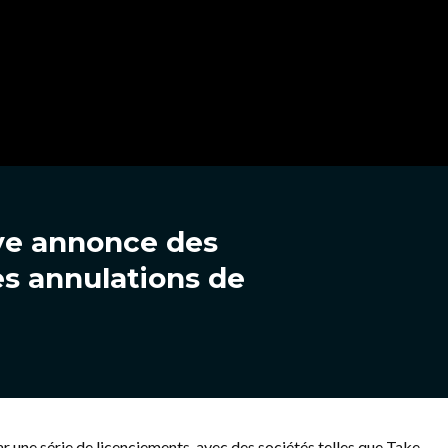
ve annonce des
es annulations de
ar une série de licenciements, avec des sociétés telles que Take-