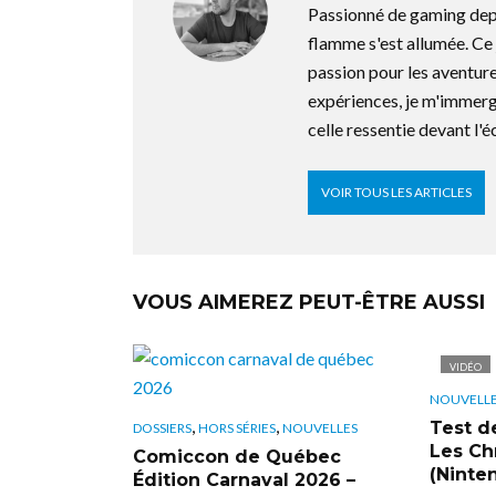
Passionné de gaming depu
flamme s'est allumée. C
passion pour les aventure
expériences, je m'immerg
celle ressentie devant l'é
VOIR TOUS LES ARTICLES
VOUS AIMEREZ PEUT-ÊTRE AUSSI
VIDÉO
NOUVELL
,
,
Test d
DOSSIERS
HORS SÉRIES
NOUVELLES
Les Ch
Comiccon de Québec
(Ninte
Édition Carnaval 2026 –