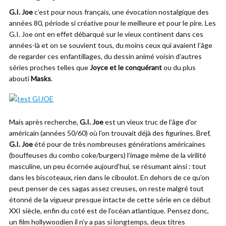
G.I. Joe
c’est pour nous français, une évocation nostalgique des
années 80, période si créative pour le meilleure et pour le pire. Les
G.I. Joe ont en effet débarqué sur le vieux continent dans ces
années-là et on se souvient tous, du moins ceux qui avaient l’âge
de regarder ces enfantillages, du dessin animé voisin d’autres
séries proches telles que
Joyce et le conquérant
ou du plus
abouti
Masks
.
Mais après recherche,
G.I. Joe
est un vieux truc de l’âge d’or
américain (années 50/60) où l’on trouvait déjà des figurines. Bref,
G.I. Joe
été pour de très nombreuses générations américaines
(bouffeuses du combo coke/burgers) l’image même de la virilité
masculine, un peu écornée aujourd’hui, se résumant ainsi : tout
dans les biscoteaux, rien dans le ciboulot. En dehors de ce qu’on
peut penser de ces sagas assez creuses, on reste malgré tout
étonné de la vigueur presque intacte de cette série en ce début
XXI siècle, enfin du coté est de l’océan atlantique. Pensez donc,
un film hollywoodien il n’y a pas si longtemps, deux titres