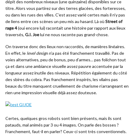
dépit des nombreux niveaux (une quinzaine) disponibles sur ce
titre. Alors vous partirez sur des terres glacées, des forteresses,
ou dans les rues des villes. C’est assez varié certes mais il n’y pas
de liens entre ces scènes un peu mis au hasard. Là où
Street of
rage 4
(oui encore lui) racontait une histoire par rapport aux lieux
traversés,
G.I. Joe
lui ne nous raconte pas grand-chose.
On traverse donc des lieux non raccordés, de manières linéaires.
En effet, le
level desig
n n’a pas été franchement travaillé. Pas de
voies alternatives, peu de bonus, peu d’armes… pas folichon tout
ça et dans une ambiance visuelle assez pauvre accentuée par la
longueur assez inutile des niveaux. Répétition également du côté
des sbires du cobra. Pas franchement inspirés, les vilains pas
beaux du titre manquent cruellement de charisme n’arrangeant en
rien une impression visuelle déjà assez douteuse.
Certes, quelques gros robots sont bien présents, mais ils sont
patauds, mal animés par 3 ou 4 images. On parle des bosses ?
Franchement, faut-il en parler? Ceux-ci sont très conventionnels.