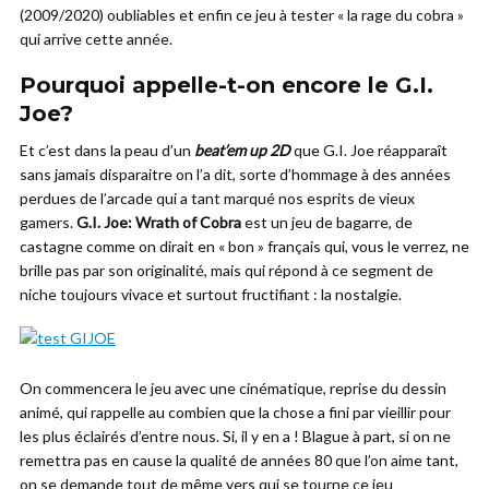
(2009/2020) oubliables et enfin ce jeu à tester « la rage du cobra »
qui arrive cette année.
Pourquoi appelle-t-on encore le G.I.
Joe?
Et c’est dans la peau d’un
beat’em up 2D
que G.I. Joe réapparaît
sans jamais disparaitre on l’a dit, sorte d’hommage à des années
perdues de l’arcade qui a tant marqué nos esprits de vieux
gamers.
G.I. Joe: Wrath of Cobra
est un jeu de bagarre, de
castagne comme on dirait en « bon » français qui, vous le verrez, ne
brille pas par son originalité, mais qui répond à ce segment de
niche toujours vivace et surtout fructifiant : la nostalgie.
On commencera le jeu avec une cinématique, reprise du dessin
animé, qui rappelle au combien que la chose a fini par vieillir pour
les plus éclairés d’entre nous. Si, il y en a ! Blague à part, si on ne
remettra pas en cause la qualité de années 80 que l’on aime tant,
on se demande tout de même vers qui se tourne ce jeu