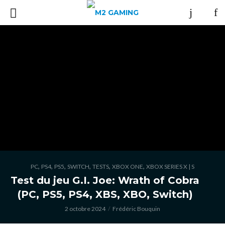
,
,
,
,
,
,
PC
PS4
PS5
SWITCH
TESTS
XBOX ONE
XBOX SERIES X | S
Test du jeu G.I. Joe: Wrath of Cobra
(PC, PS5, PS4, XBS, XBO, Switch)
2 octobre 2024
Frédéric Bouquin