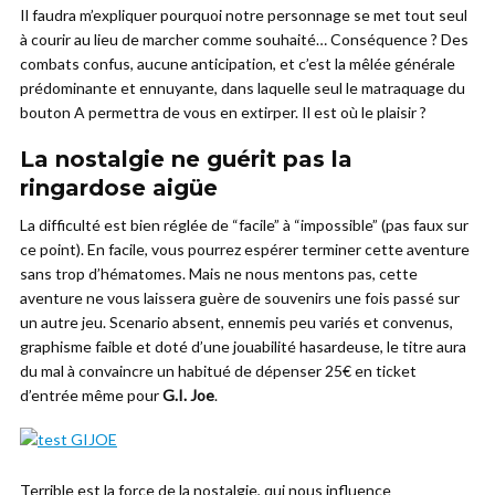
Il faudra m’expliquer pourquoi notre personnage se met tout seul
à courir au lieu de marcher comme souhaité… Conséquence ? Des
combats confus, aucune anticipation, et c’est la mêlée générale
prédominante et ennuyante, dans laquelle seul le matraquage du
bouton A permettra de vous en extirper. Il est où le plaisir ?
La nostalgie ne guérit pas la
ringardose aigüe
La difficulté est bien réglée de “facile” à “impossible” (pas faux sur
ce point). En facile, vous pourrez espérer terminer cette aventure
sans trop d’hématomes. Mais ne nous mentons pas, cette
aventure ne vous laissera guère de souvenirs une fois passé sur
un autre jeu. Scenario absent, ennemis peu variés et convenus,
graphisme faible et doté d’une jouabilité hasardeuse, le titre aura
du mal à convaincre un habitué de dépenser 25€ en ticket
d’entrée même pour
G.I. Joe
.
Terrible est la force de la nostalgie, qui nous influence