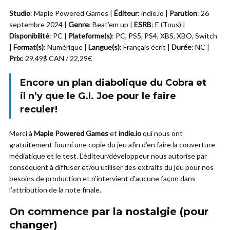
Studio
: Maple Powered Games |
Éditeur
: indie.io |
Parution
: 26
septembre 2024 |
Genre
: Beat’em up |
ESRB
: E (Tous) |
Disponibilité
: PC |
Plateforme(s)
: PC, PS5, PS4, XBS, XBO, Switch
|
Format(s)
: Numérique |
Langue(s)
: Français écrit |
Durée
: NC |
Prix
: 29,49$ CAN / 22,29€
Encore un plan diabolique du Cobra et
il n’y que le G.I. Joe pour le faire
reculer!
Merci à
Maple Powered Games
et
indie.io
qui nous ont
gratuitement fourni une copie du jeu afin d’en faire la couverture
médiatique et le test. L’éditeur/développeur nous autorise par
conséquent à diffuser et/ou utiliser des extraits du jeu pour nos
besoins de production et n’intervient d’aucune façon dans
l’attribution de la note finale.
On commence par la nostalgie (pour
changer)