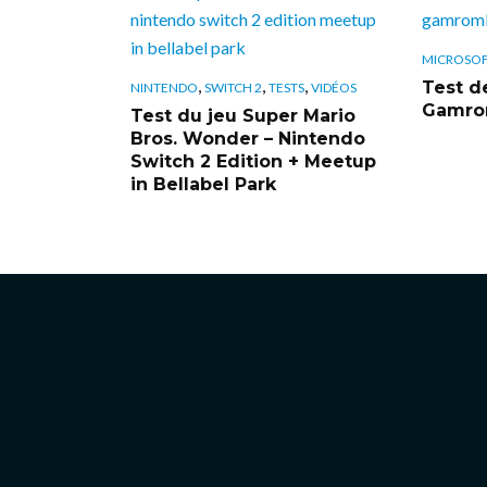
MICROSO
,
,
,
Test de
NINTENDO
SWITCH 2
TESTS
VIDÉOS
Gamrom
Test du jeu Super Mario
Bros. Wonder – Nintendo
Switch 2 Edition + Meetup
in Bellabel Park