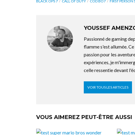
BLACK OPS 7
CALL OF DUTY
COD BO7
FIRST PERSON
YOUSSEF AMENZ
Passionné de gaming depu
flamme s'est allumée. C
passion pour les aventure
expériences, je m'immerg
celle ressentie devant l'é
VOIR TOUS LES ARTICLES
VOUS AIMEREZ PEUT-ÊTRE AUSSI