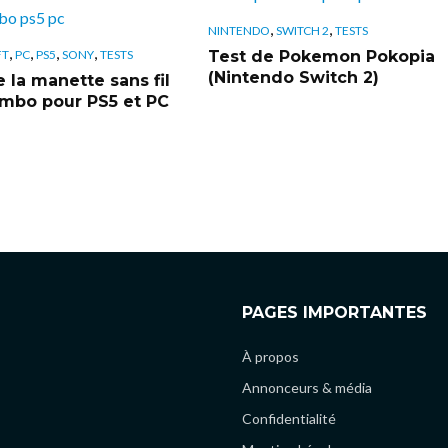
,
,
NINTENDO
SWITCH 2
TESTS
,
,
,
,
Test de Pokemon Pokopia
FT
PC
PS5
SONY
TESTS
(Nintendo Switch 2)
 la manette sans fil
bo pour PS5 et PC
PAGES IMPORTANTES
À propos
Annonceurs & média
Confidentialité