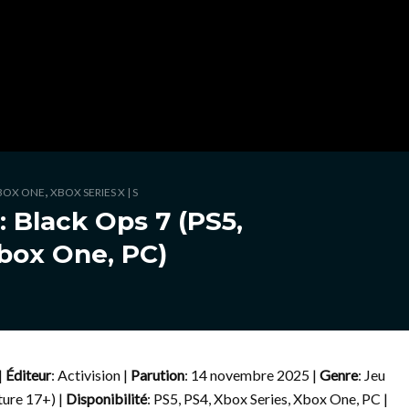
,
BOX ONE
XBOX SERIES X | S
: Black Ops 7 (PS5,
Xbox One, PC)
|
Éditeur
: Activision |
Parution
: 14 novembre 2025 |
Genre
: Jeu
ure 17+) |
Disponibilité
: PS5, PS4, Xbox Series, Xbox One, PC |