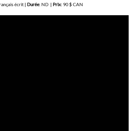
Français écrit |
Durée
: ND |
Prix
: 90 $ CAN