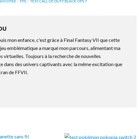
 SHOOTER
FPS
TEST CALL OF DUTY BLACK OPS 7
OU
is mon enfance, c'est grâce à Final Fantasy VII que cette
e jeu emblématique a marqué mon parcours, alimentant ma
s virtuelles. Toujours à la recherche de nouvelles
e dans des univers captivants avec la même excitation que
cran de FFVII.