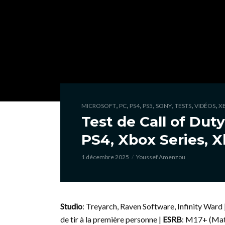
,
,
,
,
,
,
,
MICROSOFT
PC
PS4
PS5
SONY
TESTS
VIDÉOS
X
Test de Call of Duty
PS4, Xbox Series, 
1 décembre 2025
Youssef Amenzou
Studio
: Treyarch, Raven Software, Infinity Ward 
de tir à la première personne |
ESRB
: M17+ (Mat