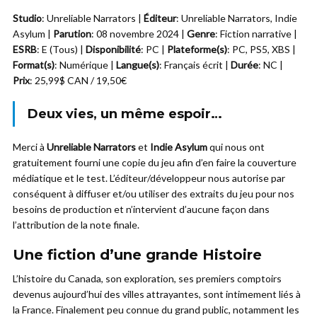
Studio
: Unreliable Narrators |
Éditeur
: Unreliable Narrators, Indie
Asylum |
Parution
: 08 novembre 2024 |
Genre
: Fiction narrative |
ESRB
: E (Tous) |
Disponibilité
: PC |
Plateforme(s)
: PC, PS5, XBS |
Format(s)
: Numérique |
Langue(s)
: Français écrit |
Durée
: NC |
Prix
: 25,99$ CAN / 19,50€
Deux vies, un même espoir…
Merci à
Unreliable Narrators
et
Indie Asylum
qui nous ont
gratuitement fourni une copie du jeu afin d’en faire la couverture
médiatique et le test. L’éditeur/développeur nous autorise par
conséquent à diffuser et/ou utiliser des extraits du jeu pour nos
besoins de production et n’intervient d’aucune façon dans
l’attribution de la note finale.
Une fiction d’une grande Histoire
L’histoire du Canada, son exploration, ses premiers comptoirs
devenus aujourd’hui des villes attrayantes, sont intimement liés à
la France. Finalement peu connue du grand public, notamment les