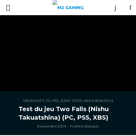
,
,
,
,
,
MICROSOFT
PC
PS5
SONY
TESTS
XBOX SERIES X | S
Test du jeu Two Falls (Nishu
Takuatshina) (PC, PS5, XBS)
8 novembre 2024
Frédéric Bouquin