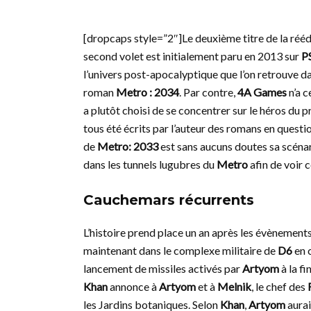
[dropcaps style=”2″]Le deuxième titre de la réé
second volet est initialement paru en 2013 sur
P
l’univers post-apocalyptique que l’on retrouve d
roman
Metro : 2034
. Par contre,
4A Games
n’a c
a plutôt choisi de se concentrer sur le héros du 
tous été écrits par l’auteur des romans en questio
de
Metro: 2033
est sans aucuns doutes sa scénar
dans les tunnels lugubres du
Metro
afin de voir 
Cauchemars récurrents
L’histoire prend place un an après les évènement
maintenant dans le complexe militaire de
D6
en 
lancement de missiles activés par
Artyom
à la fi
Khan
annonce à
Artyom
et à
Melnik
, le chef des
les Jardins botaniques. Selon
Khan
,
Artyom
aurai