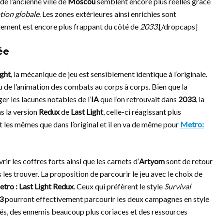
de l’ancienne ville de
Moscou
semblent encore plus réelles grâce
tion globale
. Les zones extérieures ainsi enrichies sont
gement est encore plus frappant du côté de
2033
.[/dropcaps]
ée
ight
, la mécanique de jeu est sensiblement identique à l’originale.
u de l’animation des combats au corps à corps. Bien que la
ger les lacunes notables de l’
IA
que l’on retrouvait dans
2033
, la
s la version
Redux
de
Last Light
, celle-ci réagissant plus
 les mêmes que dans l’original et il en va de même pour
Metro:
rir les coffres forts ainsi que les carnets d’
Artyom
sont de retour
 les trouver. La proposition de parcourir le jeu avec le choix de
tro : Last Light Redux
. Ceux qui préfèrent le style
Survival
3
pourront effectivement parcourir les deux campagnes en style
és, des ennemis beaucoup plus coriaces et des ressources