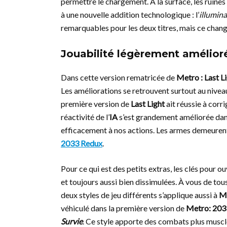
permettre le chargement. À la surface, les ruines 
à une nouvelle addition technologique : l’
illumina
remarquables pour les deux titres, mais ce chan
Jouabilité légèrement amélior
Dans cette version rematricée de
Metro : Last L
Les améliorations se retrouvent surtout au nivea
première version de
Last Light
ait réussie à corri
réactivité de l’
IA
s’est grandement améliorée dan
efficacement à nos actions. Les armes demeurent
2033 Redux
.
Pour ce qui est des petits extras, les clés pour ouv
et toujours aussi bien dissimulées. À vous de tous
deux styles de jeu différents s’applique aussi à
Me
véhiculé dans la première version de
Metro: 203
Survie
. Ce style apporte des combats plus muscl