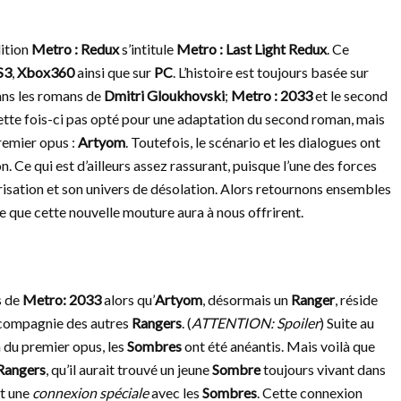
dition
Metro : Redux
s’intitule
Metro : Last Light Redux
. Ce
S3
,
Xbox360
ainsi que sur
PC
. L’histoire est toujours basée sur
ans les romans de
Dmitri Gloukhovski
;
Metro : 2033
et le second
ette fois-ci pas opté pour une adaptation du second roman, mais
premier opus :
Artyom
. Toutefois, le scénario et les dialogues ont
n. Ce qui est d’ailleurs assez rassurant, puisque l’une des forces
isation et son univers de désolation. Alors retournons ensembles
ce que cette nouvelle mouture aura à nous offrirent.
s de
Metro: 2033
alors qu’
Artyom
, désormais un
Ranger
, réside
compagnie des autres
Rangers
. (
ATTENTION: Spoiler
) Suite au
n du premier opus, les
Sombres
ont été anéantis. Mais voilà que
Rangers
, qu’il aurait trouvé un jeune
Sombre
toujours vivant dans
t une
connexion spéciale
avec les
Sombres
. Cette connexion