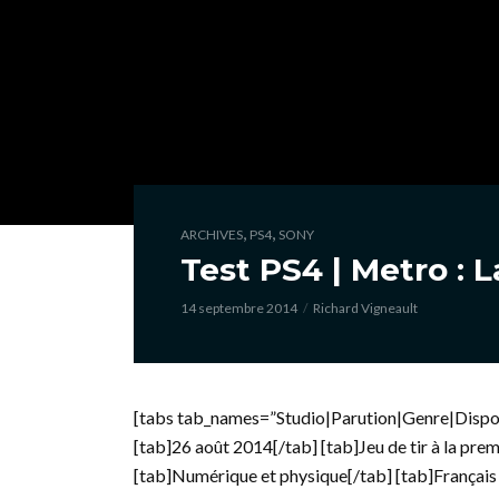
,
,
ARCHIVES
PS4
SONY
Test PS4 | Metro : 
14 septembre 2014
Richard Vigneault
[tabs tab_names=”Studio|Parution|Genre|Dispon
[tab]26 août 2014[/tab] [tab]Jeu de tir à la pr
[tab]Numérique et physique[/tab] [tab]Français p