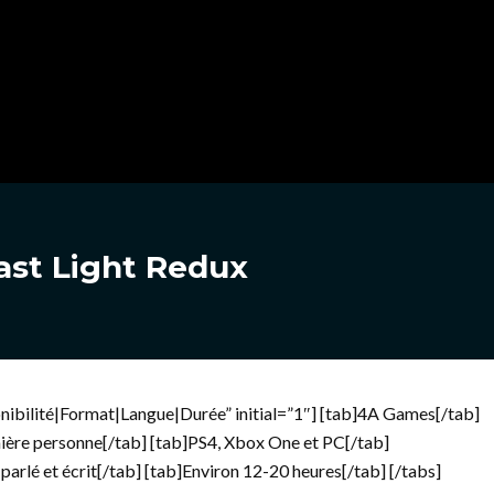
Last Light Redux
ibilité|Format|Langue|Durée” initial=”1″] [tab]4A Games[/tab]
emière personne[/tab] [tab]PS4, Xbox One et PC[/tab]
arlé et écrit[/tab] [tab]Environ 12-20 heures[/tab] [/tabs]