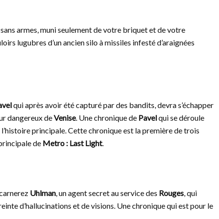
é sans armes, muni seulement de votre briquet et de votre
irs lugubres d’un ancien silo à missiles infesté d’araignées
vel
qui après avoir été capturé par des bandits, devra s’échapper
teur dangereux de
Venise
. Une chronique de
Pavel
qui se déroule
l’histoire principale. Cette chronique est la première de trois
 principale de
Metro : Last Light
.
ncarnerez
Uhlman
, un agent secret au service des
Rouges
, qui
inte d’hallucinations et de visions. Une chronique qui est pour le