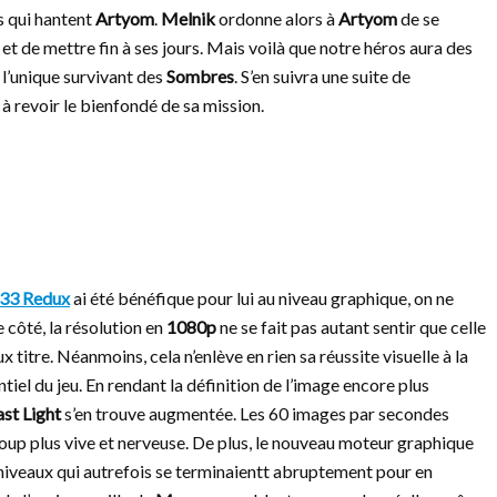
s qui hantent
Artyom
.
Melnik
ordonne alors à
Artyom
de se
et de mettre fin à ses jours. Mais voilà que notre héros aura des
l’unique survivant des
Sombres
. S’en suivra une suite de
à revoir le bienfondé de sa mission.
33 Redux
ai été bénéfique pour lui au niveau graphique, on ne
e côté, la résolution en
1080p
ne se fait pas autant sentir que celle
 titre. Néanmoins, cela n’enlève en rien sa réussite visuelle à la
ntiel du jeu. En rendant la définition de l’image encore plus
ast Light
s’en trouve augmentée. Les 60 images par secondes
oup plus vive et nerveuse. De plus, le nouveau moteur graphique
 niveaux qui autrefois se terminaientt abruptement pour en