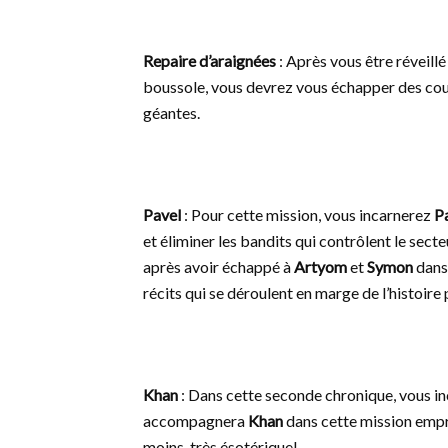
Repaire d’araignées
: Après vous être réveill
boussole, vous devrez vous échapper des coulo
géantes.
Pavel
: Pour cette mission, vous incarnerez
Pa
et éliminer les bandits qui contrôlent le sec
après avoir échappé à
Artyom
et
Symon
dans 
récits qui se déroulent en marge de l’histoire
Khan
: Dans cette seconde chronique, vous i
accompagnera
Khan
dans cette mission empre
moins, très ésotérique!