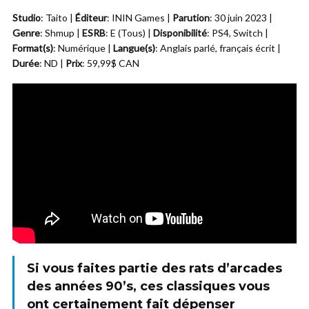
Studio
: Taito |
Éditeur
: ININ Games |
Parution
: 30 juin 2023 |
Genre
: Shmup |
ESRB
: E (Tous) |
Disponibilité
: PS4, Switch |
Format(s)
: Numérique |
Langue(s)
: Anglais parlé, français écrit |
Durée
: ND |
Prix
: 59,99$ CAN
Si vous faites partie des rats d’arcades
des années 90’s, ces classiques vous
ont certainement fait dépenser