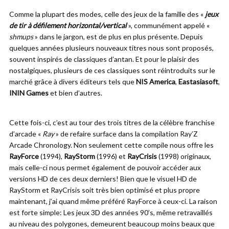
Comme la plupart des modes, celle des jeux de la famille des «
jeux
de tir à défilement horizontal/vertical
», communément appelé «
shmups
» dans le jargon, est de plus en plus présente. Depuis
quelques années plusieurs nouveaux titres nous sont proposés,
souvent inspirés de classiques d’antan. Et pour le plaisir des
nostalgiques, plusieurs de ces classiques sont réintroduits sur le
marché grâce à divers éditeurs tels que
NIS America
,
Eastasiasoft
,
ININ Games
et bien d’autres.
Cette fois-ci, c’est au tour des trois titres de la célèbre franchise
d’arcade «
Ray
» de refaire surface dans la compilation Ray’Z
Arcade Chronology. Non seulement cette compile nous offre les
RayForce
(1994),
RayStorm
(1996) et
RayCrisis
(1998) originaux,
mais celle-ci nous permet également de pouvoir accéder aux
versions HD de ces deux derniers! Bien que le visuel HD de
RayStorm et RayCrisis soit très bien optimisé et plus propre
maintenant, j’ai quand même préféré RayForce à ceux-ci. La raison
est forte simple: Les jeux 3D des années 90’s, même retravaillés
au niveau des polygones, demeurent beaucoup moins beaux que