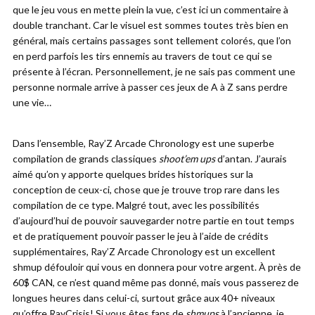
que le jeu vous en mette plein la vue, c’est ici un commentaire à
double tranchant. Car le visuel est sommes toutes très bien en
général, mais certains passages sont tellement colorés, que l’on
en perd parfois les tirs ennemis au travers de tout ce qui se
présente à l’écran. Personnellement, je ne sais pas comment une
personne normale arrive à passer ces jeux de A à Z sans perdre
une vie…
Dans l’ensemble, Ray’Z Arcade Chronology est une superbe
compilation de grands classiques
shoot’em ups
d’antan. J’aurais
aimé qu’on y apporte quelques brides historiques sur la
conception de ceux-ci, chose que je trouve trop rare dans les
compilation de ce type. Malgré tout, avec les possibilités
d’aujourd’hui de pouvoir sauvegarder notre partie en tout temps
et de pratiquement pouvoir passer le jeu à l’aide de crédits
supplémentaires, Ray’Z Arcade Chronology est un excellent
shmup défouloir qui vous en donnera pour votre argent. À près de
60$ CAN, ce n’est quand même pas donné, mais vous passerez de
longues heures dans celui-ci, surtout grâce aux 40+ niveaux
qu’offre RayCrisis! Si vous êtes fans de
shmups
à l’ancienne, je