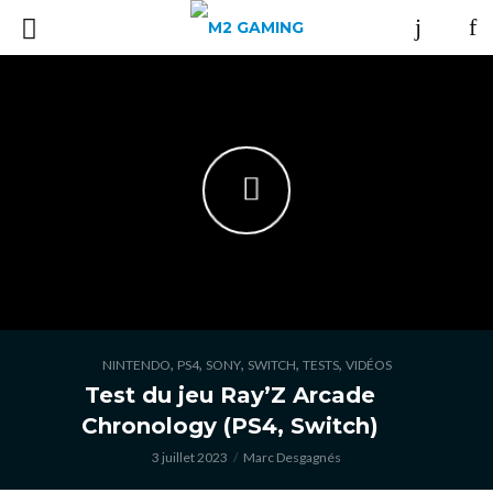
,
,
,
,
,
NINTENDO
PS4
SONY
SWITCH
TESTS
VIDÉOS
Test du jeu Ray’Z Arcade
Chronology (PS4, Switch)
3 juillet 2023
Marc Desgagnés