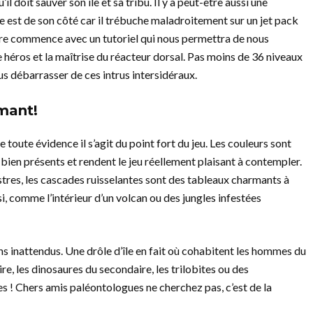
 doit sauver son île et sa tribu. Il y a peut-être aussi une
e est de son côté car il trébuche maladroitement sur un jet pack
ure commence avec un tutoriel qui nous permettra de nous
 héros et la maîtrise du réacteur dorsal. Pas moins de 36 niveaux
s débarrasser de ces intrus intersidéraux.
mant!
 toute évidence il s’agit du point fort du jeu. Les couleurs sont
bien présents et rendent le jeu réellement plaisant à contempler.
estres, les cascades ruisselantes sont des tableaux charmants à
si, comme l’intérieur d’un volcan ou des jungles infestées
s inattendus. Une drôle d’île en fait où cohabitent les hommes du
ire, les dinosaures du secondaire, les trilobites ou des
 ! Chers amis paléontologues ne cherchez pas, c’est de la