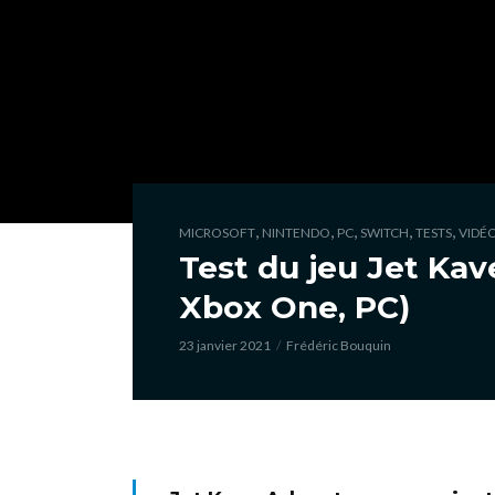
,
,
,
,
,
MICROSOFT
NINTENDO
PC
SWITCH
TESTS
VIDÉ
Test du jeu Jet Kav
Xbox One, PC)
23 janvier 2021
Frédéric Bouquin