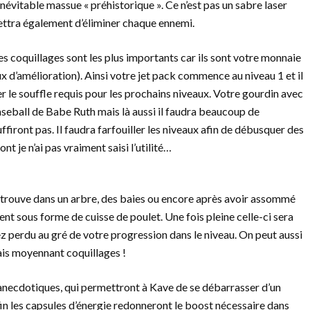
évitable massue « préhistorique ». Ce n’est pas un sabre laser
ttra également d’éliminer chaque ennemi.
Les coquillages sont les plus importants car ils sont votre monnaie
ux d’amélioration). Ainsi votre jet pack commence au niveau 1 et il
r le souffle requis pour les prochains niveaux. Votre gourdin avec
seball de Babe Ruth mais là aussi il faudra beaucoup de
firont pas. Il faudra farfouiller les niveaux afin de débusquer des
t je n’ai pas vraiment saisi l’utilité…
se trouve dans un arbre, des baies ou encore après avoir assommé
ent sous forme de cuisse de poulet. Une fois pleine celle-ci sera
perdu au gré de votre progression dans le niveau. On peut aussi
ais moyennant coquillages !
s anecdotiques, qui permettront à Kave de se débarrasser d’un
fin les capsules d’énergie redonneront le boost nécessaire dans