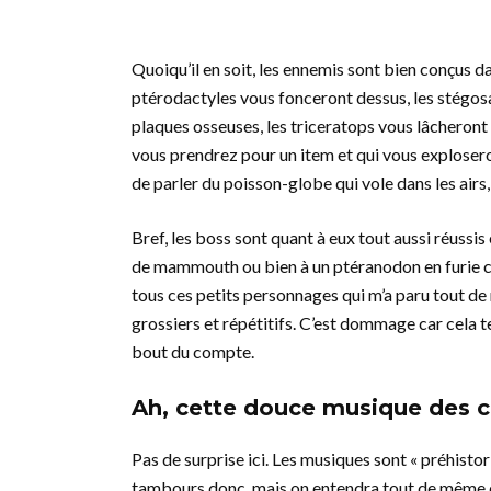
Quoiqu’il en soit, les ennemis sont bien conçus 
ptérodactyles vous fonceront dessus, les stégo
plaques osseuses, les triceratops vous lâcheront
vous prendrez pour un item et qui vous explosero
de parler du poisson-globe qui vole dans les airs,
Bref, les boss sont quant à eux tout aussi réussi
de mammouth ou bien à un ptéranodon en furie crac
tous ces petits personnages qui m’a paru tout d
grossiers et répétitifs. C’est dommage car cela 
bout du compte.
Ah, cette douce musique des 
Pas de surprise ici. Les musiques sont « préhist
tambours donc, mais on entendra tout de même d