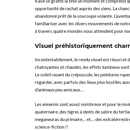
Kave se gratte la tête un moment et comprend qu’il
opportunité de rachat auprès des siens. La chanc
abandonné prêt de la soucoupe volante. L’avent
familiariser avec les divers mouvements de notre
à travers quatre mondes nous attendent pour nou
Visuel préhistoriquement char
Incontestablement, le rendu visuel est réussi et de
chatoyantes et chaudes, les effets lumineux sont 
Le soleil rasant du crépuscule, les peintures rup
regarder, avec parfois des lieux plus hostiles aus
d’animaux peu amicaux…
Les ennemis sont assez nombreux et pour le moin
quaternaire, des tigres à dents de sabre du tertia
meganeuras du primaire… et… des extraterrestres
science-fiction !!