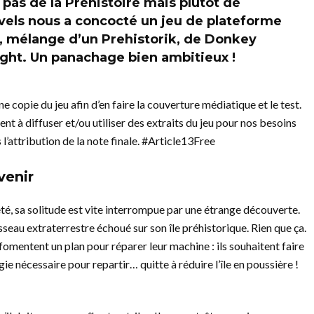
pas de la Préhistoire mais plutôt de
evels nous a concocté un jeu de plateforme
r, mélange d’un Prehistorik, de Donkey
ght. Un panachage bien ambitieux !
e copie du jeu afin d’en faire la couverture médiatique et le test.
t à diffuser et/ou utiliser des extraits du jeu pour nos besoins
l’attribution de la note finale. #Article13Free
venir
jeté, sa solitude est vite interrompue par une étrange découverte.
seau extraterrestre échoué sur son île préhistorique. Rien que ça.
s fomentent un plan pour réparer leur machine : ils souhaitent faire
rgie nécessaire pour repartir… quitte à réduire l’île en poussière !