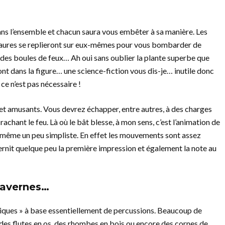
dans l’ensemble et chacun saura vous embêter à sa manière. Les
saures se replieront sur eux-mêmes pour vous bombarder de
 des boules de feux… Ah oui sans oublier la plante superbe que
nt dans la figure… une science-fiction vous dis-je… inutile donc
 ce n’est pas nécessaire !
s et amusants. Vous devrez échapper, entre autres, à des charges
hant le feu. Là où le bât blesse, à mon sens, c’est l’animation de
e même un peu simpliste. En effet les mouvements sont assez
ternit quelque peu la première impression et également la note au
cavernes…
oriques » à base essentiellement de percussions. Beaucoup de
es flutes en os, des rhombes en bois ou encore des cornes de