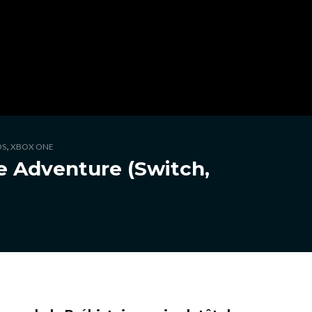
,
OS
XBOX ONE
e Adventure (Switch,