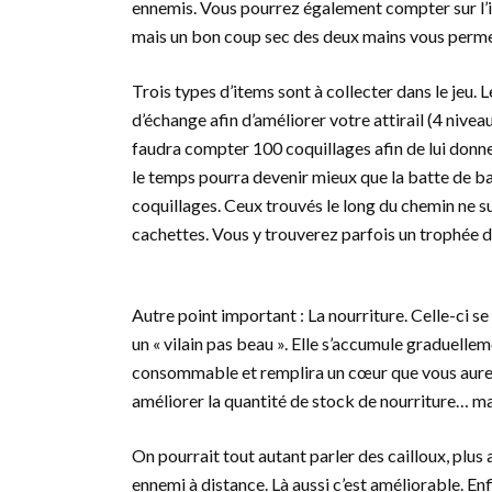
ennemis. Vous pourrez également compter sur l’in
mais un bon coup sec des deux mains vous perme
Trois types d’items sont à collecter dans le jeu. 
d’échange afin d’améliorer votre attirail (4 nivea
faudra compter 100 coquillages afin de lui donne
le temps pourra devenir mieux que la batte de ba
coquillages. Ceux trouvés le long du chemin ne suf
cachettes. Vous y trouverez parfois un trophée don
Autre point important : La nourriture. Celle-ci 
un « vilain pas beau ». Elle s’accumule graduellem
consommable et remplira un cœur que vous aurez 
améliorer la quantité de stock de nourriture… m
On pourrait tout autant parler des cailloux, plu
ennemi à distance. Là aussi c’est améliorable. En