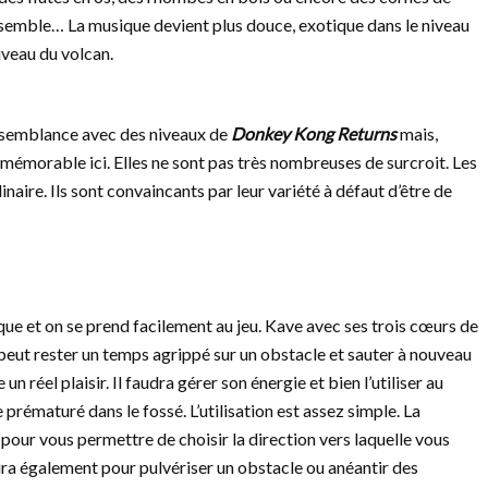
ressemble… La musique devient plus douce, exotique dans le niveau
iveau du volcan.
ssemblance avec des niveaux de
Donkey Kong Returns
mais,
 mémorable ici. Elles ne sont pas très nombreuses de surcroit. Les
naire. Ils sont convaincants par leur variété à défaut d’être de
que et on se prend facilement au jeu. Kave avec ses trois cœurs de
 peut rester un temps agrippé sur un obstacle et sauter à nouveau
n réel plaisir. Il faudra gérer son énergie et bien l’utiliser au
prématuré dans le fossé. L’utilisation est assez simple. La
 pour vous permettre de choisir la direction vers laquelle vous
vira également pour pulvériser un obstacle ou anéantir des