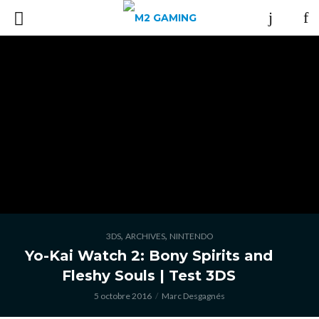
,
,
3DS
ARCHIVES
NINTENDO
Yo-Kai Watch 2: Bony Spirits and
Fleshy Souls | Test 3DS
5 octobre 2016
Marc Desgagnés