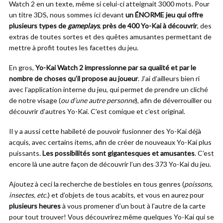
Watch 2 en un texte, même si celui-ci atteignait 3000 mots. Pour
un titre 3DS, nous sommes ici devant
un ÉNORME jeu qui offre
plusieurs types de
gameplays
,
près de 400 Yo-Kai à découvrir
, des
extras de toutes sortes et des quêtes amusantes permettant de
mettre à profit toutes les facettes du jeu.
En gros,
Yo-Kai Watch 2 impressionne par sa qualité et par le
nombre de choses qu’il propose au joueur
. J’ai d’ailleurs bien ri
avec l’application interne du jeu, qui permet de prendre un cliché
de notre visage (
ou d’une autre personne
), afin de déverrouiller ou
découvrir d’autres Yo-Kai. C’est comique et c’est original.
Il y a aussi cette habileté de pouvoir fusionner des Yo-Kai déjà
acquis, avec certains items, afin de créer de nouveaux Yo-Kai plus
puissants.
Les possibilités sont gigantesques et amusantes
. C’est
encore là une autre façon de découvrir l’un des 373 Yo-Kai du jeu.
Ajoutez à ceci la recherche de bestioles en tous genres (
poissons,
insectes, etc
.) et d’objets de tous acabits, et vous en aurez pour
plusieurs heures
à vous promener d’un bout à l’autre de la carte
pour tout trouver! Vous découvrirez même quelques Yo-Kai qui se