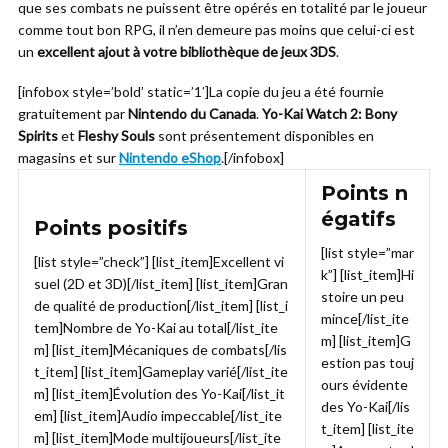
que ses combats ne puissent être opérés en totalité par le joueur
comme tout bon RPG, il n’en demeure pas moins que celui-ci est
un
excellent ajout à votre bibliothèque de jeux 3DS
.
[infobox style=’bold’ static=’1′]La copie du jeu a été fournie
gratuitement par
Nintendo du Canada
.
Yo-Kai Watch 2: Bony
Spirits
et
Fleshy Souls
sont présentement disponibles en
magasins et sur
Nintendo eShop
.[/infobox]
Points n
égatifs
Points positifs
[list style=”mar
[list style=”check”] [list_item]Excellent vi
k”] [list_item]Hi
suel (2D et 3D)[/list_item] [list_item]Gran
stoire un peu
de qualité de production[/list_item] [list_i
mince[/list_ite
tem]Nombre de Yo-Kai au total[/list_ite
m] [list_item]G
m] [list_item]Mécaniques de combats[/lis
estion pas touj
t_item] [list_item]Gameplay varié[/list_ite
ours évidente
m] [list_item]Évolution des Yo-Kai[/list_it
des Yo-Kai[/lis
em] [list_item]Audio impeccable[/list_ite
t_item] [list_ite
m] [list_item]Mode multijoueurs[/list_ite