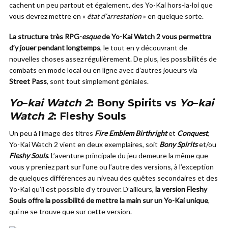
cachent un peu partout et également, des Yo-Kai hors-la-loi que
vous devrez mettre en «
état d’arrestation
» en quelque sorte.
La structure très RPG-
esque
de Yo-Kai Watch 2 vous permettra
d’y jouer pendant longtemps
, le tout en y découvrant de
nouvelles choses assez régulièrement. De plus, les possibilités de
combats en mode local ou en ligne avec d’autres joueurs via
Street Pass
, sont tout simplement géniales.
Yo
–
kai Watch 2
: Bony Spirits vs
Yo
–
kai
Watch 2
: Fleshy Souls
Un peu à l’image des titres
Fire Emblem Birthright
et
Conquest
,
Yo-Kai Watch 2 vient en deux exemplaires, soit
Bony Spirits
et/ou
Fleshy Souls
. L’aventure principale du jeu demeure la même que
vous y preniez part sur l’une ou l’autre des versions, à l’exception
de quelques différences au niveau des quêtes secondaires et des
Yo-Kai qu’il est possible d’y trouver. D’ailleurs,
la version Fleshy
Souls offre la possibilité de mettre la main sur un Yo-Kai unique
,
qui ne se trouve que sur cette version.