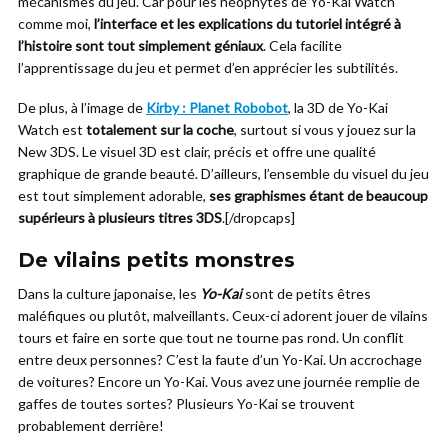
mécanismes du jeu. Car pour les néophytes de Yo-Kai Watch
comme moi,
l’interface et les explications du tutoriel intégré à
l’histoire sont tout simplement géniaux
. Cela facilite
l’apprentissage du jeu et permet d’en apprécier les subtilités.
De plus, à l’image de
Kirby : Planet Robobot
, la 3D de Yo-Kai
Watch est
totalement sur la coche
, surtout si vous y jouez sur la
New 3DS. Le visuel 3D est clair, précis et offre une qualité
graphique de grande beauté. D’ailleurs, l’ensemble du visuel du jeu
est tout simplement adorable,
ses graphismes étant de beaucoup
supérieurs à plusieurs titres 3DS
.[/dropcaps]
De vilains petits monstres
Dans la culture japonaise, les
Yo-Kai
sont de petits êtres
maléfiques ou plutôt, malveillants. Ceux-ci adorent jouer de vilains
tours et faire en sorte que tout ne tourne pas rond. Un conflit
entre deux personnes? C’est la faute d’un Yo-Kai. Un accrochage
de voitures? Encore un Yo-Kai. Vous avez une journée remplie de
gaffes de toutes sortes? Plusieurs Yo-Kai se trouvent
probablement derrière!