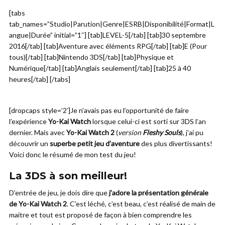
[tabs
tab_names=”Studio|Parution|Genre|ESRB|Disponibilité|Format|L
angue|Durée” initial=”1″] [tab]LEVEL-5[/tab] [tab]30 septembre
2016[/tab] [tab]Aventure avec éléments RPG[/tab] [tab]E (Pour
tous)[/tab] [tab]Nintendo 3DS[/tab] [tab]Physique et
Numérique[/tab] [tab]Anglais seulement[/tab] [tab]25 à 40
heures[/tab] [/tabs]
[dropcaps style=’2′]Je n’avais pas eu l’opportunité de faire
l’expérience
Yo-Kai Watch
lorsque celui-ci est sorti sur 3DS l’an
dernier. Mais avec
Yo-Kai Watch 2
(
version
Fleshy Souls
), j’ai pu
découvrir un
superbe petit jeu d’aventure
des plus divertissants!
Voici donc le résumé de mon test du jeu!
La 3DS à son meilleur!
D’entrée de jeu, je dois dire que
j’adore la présentation générale
de Yo-Kai Watch 2
. C’est léché, c’est beau, c’est réalisé de main de
maitre et tout est proposé de façon à bien comprendre les