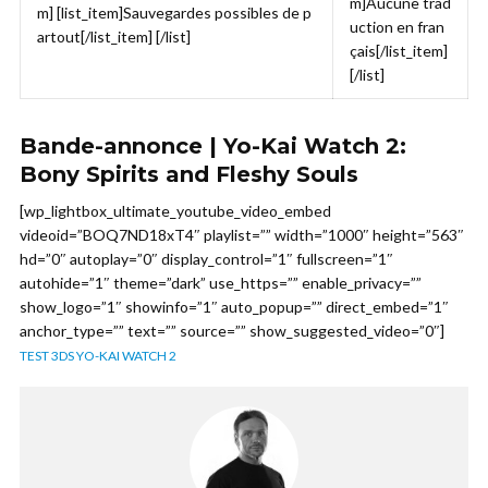
m]Aucune trad
m] [list_item]Sauvegardes possibles de p
uction en fran
artout[/list_item] [/list]
çais[/list_item]
[/list]
Bande-annonce | Yo-Kai Watch 2:
Bony Spirits and Fleshy Souls
[wp_lightbox_ultimate_youtube_video_embed
videoid=”BOQ7ND18xT4″ playlist=”” width=”1000″ height=”563″
hd=”0″ autoplay=”0″ display_control=”1″ fullscreen=”1″
autohide=”1″ theme=”dark” use_https=”” enable_privacy=””
show_logo=”1″ showinfo=”1″ auto_popup=”” direct_embed=”1″
anchor_type=”” text=”” source=”” show_suggested_video=”0″]
TEST 3DS YO-KAI WATCH 2