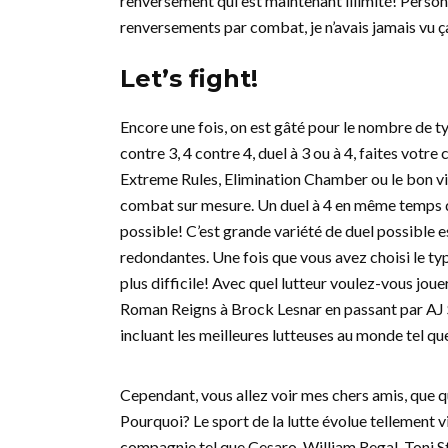
renversement qui est maintenant illimité! Personn
renversements par combat, je n’avais jamais vu ç
Let’s fight!
Encore une fois, on est gâté pour le nombre de t
contre 3, 4 contre 4, duel à 3 ou à 4, faites vot
Extreme Rules, Elimination Chamber ou le bon vi
combat sur mesure. Un duel à 4 en même temps da
possible! C’est grande variété de duel possible es
redondantes. Une fois que vous avez choisi le ty
plus difficile! Avec quel lutteur voulez-vous joue
Roman Reigns à Brock Lesnar en passant par AJ S
incluant les meilleures lutteuses au monde tel qu
Cependant, vous allez voir mes chers amis, que q
Pourquoi? Le sport de la lutte évolue tellement 
compagnie tel que Cesaro, William Regal, Toni S