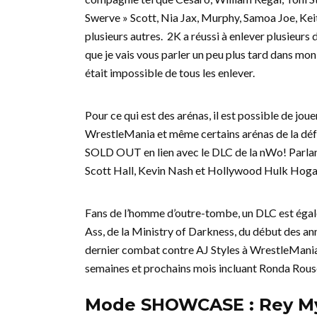
Swerve » Scott, Nia Jax, Murphy, Samoa Joe, Keit
plusieurs autres. 2K a réussi à enlever plusieurs 
que je vais vous parler un peu plus tard dans mon
était impossible de tous les enlever.
Pour ce qui est des arénas, il est possible de
WrestleMania et même certains arénas de la déf
SOLD OUT en lien avec le DLC de la nWo! Parlant
Scott Hall, Kevin Nash et Hollywood Hulk Hogan
Fans de l’homme d’outre-tombe, un DLC est égal
Ass, de la Ministry of Darkness, du début des an
dernier combat contre AJ Styles à WrestleMania
semaines et prochains mois incluant Ronda Rou
Mode SHOWCASE : Rey My