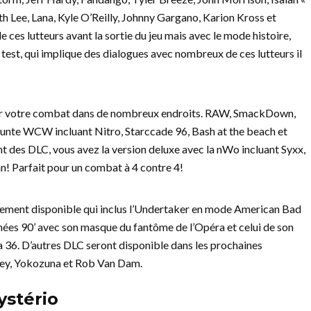
h Lee, Lana, Kyle O’Reilly, Johnny Gargano, Karion Kross et
de ces lutteurs avant la sortie du jeu mais avec le mode histoire,
 test, qui implique des dialogues avec nombreux de ces lutteurs il
 jouer votre combat dans de nombreux endroits. RAW, SmackDown,
unte WCW incluant Nitro, Starccade 96, Bash at the beach et
 des DLC, vous avez la version deluxe avec la nWo incluant Syxx,
! Parfait pour un combat à 4 contre 4!
ement disponible qui inclus l’Undertaker en mode American Bad
nées 90’ avec son masque du fantôme de l’Opéra et celui de son
 36. D’autres DLC seront disponible dans les prochaines
sey, Yokozuna et Rob Van Dam.
stério