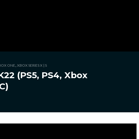
,
BOX ONE
XBOX SERIES X | S
22 (PS5, PS4, Xbox
C)