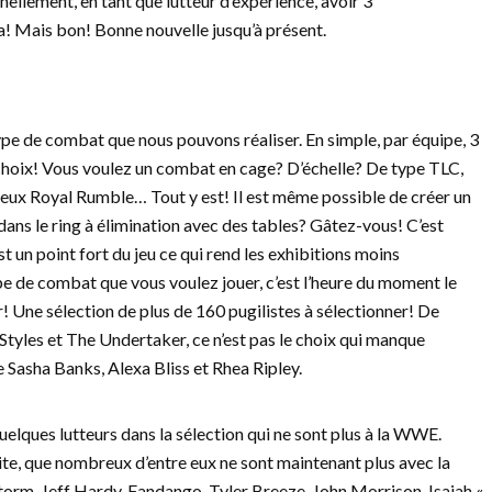
ellement, en tant que lutteur d’expérience, avoir 3
a! Mais bon! Bonne nouvelle jusqu’à présent.
ype de combat que nous pouvons réaliser. En simple, par équipe, 3
re choix! Vous voulez un combat en cage? D’échelle? De type TLC,
eux Royal Rumble… Tout y est! Il est même possible de créer un
ns le ring à élimination avec des tables? Gâtez-vous! C’est
t un point fort du jeu ce qui rend les exhibitions moins
pe de combat que vous voulez jouer, c’est l’heure du moment le
r! Une sélection de plus de 160 pugilistes à sélectionner! De
tyles et The Undertaker, ce n’est pas le choix qui manque
e Sasha Banks, Alexa Bliss et Rhea Ripley.
uelques lutteurs dans la sélection qui ne sont plus à la WWE.
vite, que nombreux d’entre eux ne sont maintenant plus avec la
torm, Jeff Hardy, Fandango, Tyler Breeze, John Morrison, Isaiah «