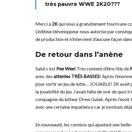
très pauvre WWE 2K20???
Merci à
2K
qui nous a gratuitement fourni une cop
L’éditeur/développeur nous autorise par conséquen
de production et n’intervient d’aucune façon dans l
De retour dans l’anène
Salut c’est
Pee Wee!
Très content d’être l’élu de
avec des
attentes TRÈS BASSES
! Après l’énorm
pour sortir un jeu de lutte… JOUABLE! 2K avait p
la jouabilité du jeu. J’avais hâte de voir de quoi i
compagnie du lutteur Drew Gulak. Après l’avoir fai
avec une certaine impatience car je tombais déj
En nouveauté, les combos qui ajoutent une belle e