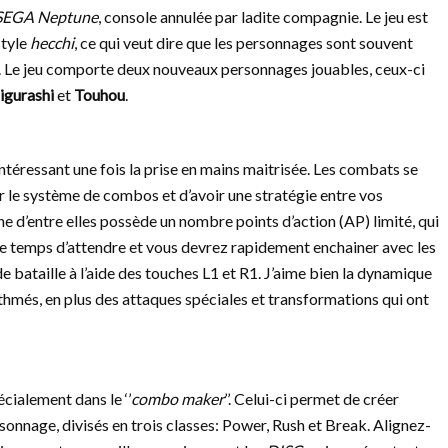
SEGA Neptune
, console annulée par ladite compagnie. Le jeu est
style
hecchi
, ce qui veut dire que les personnages sont souvent
nt. Le jeu comporte deux nouveaux personnages jouables, ceux-ci
igurashi
et
Touhou
.
intéressant une fois la prise en mains maitrisée. Les combats se
r le système de combos et d’avoir une stratégie entre vos
e d’entre elles possède un nombre points d’action (AP) limité, qui
 le temps d’attendre et vous devrez rapidement enchainer avec les
 bataille à l’aide des touches L1 et R1. J’aime bien la dynamique
thmés, en plus des attaques spéciales et transformations qui ont
cialement dans le ‘’
combo maker
’’. Celui-ci permet de créer
onnage, divisés en trois classes: Power, Rush et Break. Alignez-