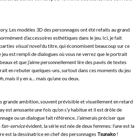
ry. Les modèles 3D des personnages ont été refaits au grand
énormément d’accessoires esthétiques dans le jeu. Ici, je fait
 parties
visual novel
du titre, qui économisent beaucoup sur ce
e jeu est rempli de dialogues où vous ne verrez que le portrait
 beaux et que j’aime personnellement lire des pavés de textes
ourrait en rebuter quelques-uns, surtout dans ces moments du jeu
h, mais il y en a… mais qu’une ou deux.
ns grande ambition, souvent prévisible et visuellement en retard
 est amusante une fois qu’on s’y habitue et il est drôle de
nnage ou un dialogue fait référence. J’aimerais préciser que
e
fan-service
évident, la série est née de deux femmes: l’une est la
tre est la dessinatrice en chef des personnages
Tsunako
!