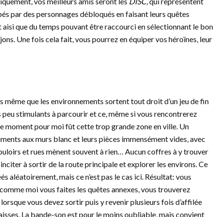
giquement, vos meilleurs amis seront les
DISC
, qui représentent
ppés par des personnages débloqués en faisant leurs quêtes
 aisi que du temps pouvant être raccourci en sélectionnant le bon
ons. Une fois cela fait, vous pourrez en équiper vos héroïnes, leur
s même que les environnements sortent tout droit d’un jeu de fin
ès peu stimulants à parcourir et ce, même si vous rencontrerez
re moment pour moi fût cette trop grande zone en ville. Un
âtiments aux murs blanc et leurs pièces immensément vides, avec
loirs et rues mènent souvent à rien… Aucun coffres à y trouver
nciter à sortir de la route principale et explorer les environs. Ce
éés aléatoirement, mais ce n’est pas le cas ici. Résultat: vous
i comme moi vous faites les quêtes annexes, vous trouverez
orsque vous devez sortir puis y revenir plusieurs fois d’affilée
caisses. La bande-son est pour le moins oubliable, mais convient