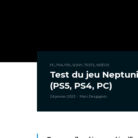
,
,
,
,
,
PC
PS4
PS5
SONY
TESTS
VIDÉOS
Test du jeu Neptuni
(PS5, PS4, PC)
24 janvier 2023
Marc Desgagnés