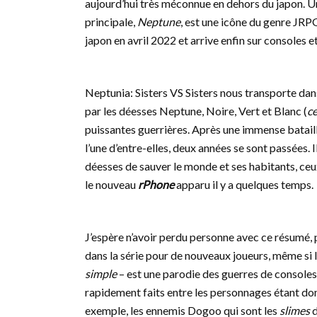
aujourd’hui très méconnue en dehors du japon. 
principale,
Neptune
, est une icône du genre JRP
japon en avril 2022 et arrive enfin sur consoles 
Neptunia: Sisters VS Sisters nous transporte dan
par les déesses Neptune, Noire, Vert et Blanc (
ce
puissantes guerrières. Après une immense bataille 
l’une d’entre-elles, deux années se sont passées.
déesses de sauver le monde et ses habitants, ceux
le nouveau
rPhone
apparu il y a quelques temps.
J’espère n’avoir perdu personne avec ce résumé, 
dans la série pour de nouveaux joueurs, même si l
simple
– est une parodie des guerres de consoles
rapidement faits entre les personnages étant don
exemple, les ennemis Dogoo qui sont les
slimes
d