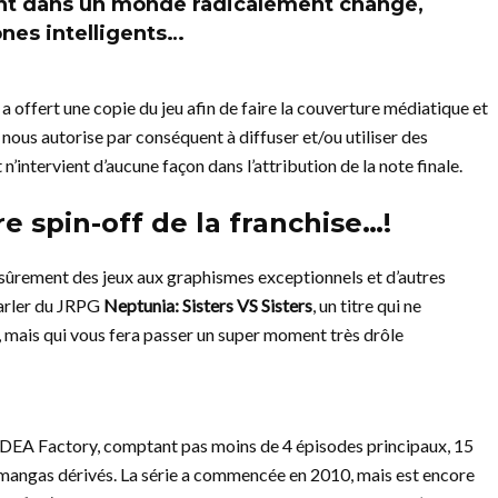
ent dans un monde radicalement changé,
ones intelligents…
 a offert une copie du jeu afin de faire la couverture médiatique et
r nous autorise par conséquent à diffuser et/ou utiliser des
n’intervient d’aucune façon dans l’attribution de la note finale.
re spin-off de la franchise…!
sûrement des jeux aux graphismes exceptionnels et d’autres
parler du JRPG
Neptunia: Sisters VS Sisters
, un titre qui ne
, mais qui vous fera passer un super moment très drôle
d’IDEA Factory, comptant pas moins de 4 épisodes principaux, 15
t mangas dérivés. La série a commencée en 2010, mais est encore