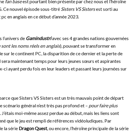
Une
fan base
est pourtant bien présente par chez nous et l’héroïne
G. Ce nouvel épisode sous-titré
Sisters VS Sisters
est sorti au
et pc en anglais en ce début d’année 2023.
s l’univers de
Gamindustri
avec ses 4 grandes nations gouvernées
 sont les noms réels en anglais
), pouvant se transformer en
sur le continent PC, la disparition de ce dernier et la perte de
 Il sera maintenant temps pour leurs jeunes sœurs et aspirantes
-ci ayant perdu fois en leur leaders et passant leurs journées sur
parce que Sisters VS Sisters est un très mauvais point de départ
e scénario général n’est très pas profond et –
pour faire plus
. J’étais moi-même assez perdue au début, mais les liens sont
né que le jeu est rempli de références vidéoludiques. Par
e la série
Dragon Quest
, ou encore, l’héroïne principale de la série