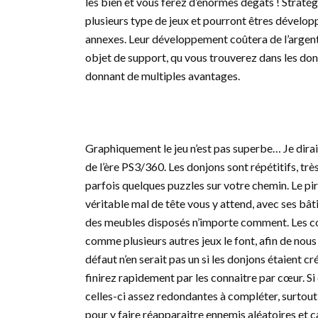
les bien et vous ferez d’énormes dégâts ! Straté
plusieurs type de jeux et pourront êtres dévelo
annexes. Leur développement coûtera de l’argent
objet de support, qu vous trouverez dans les donj
donnant de multiples avantages.
Graphiquement le jeu n’est pas superbe… Je dirai
de l’ère PS3/360. Les donjons sont répétitifs, tr
parfois quelques puzzles sur votre chemin. Le pi
véritable mal de tête vous y attend, avec ses b
des meubles disposés n’importe comment. Les cou
comme plusieurs autres jeux le font, afin de nous i
défaut n’en serait pas un si les donjons étaient cr
finirez rapidement par les connaitre par cœur. S
celles-ci assez redondantes à compléter, surtout l
pour y faire réapparaitre ennemis aléatoires et 