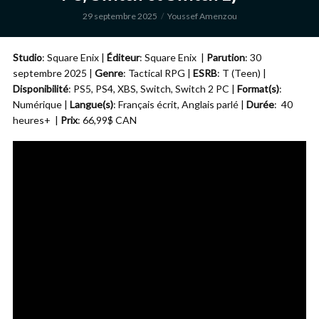
29 septembre 2025
Youssef Amenzou
Studio
: Square Enix |
Éditeur
: Square Enix |
Parution
: 30
septembre 2025 |
Genre
: Tactical RPG |
ESRB
: T (Teen) |
Disponibilité
: PS5, PS4, XBS, Switch, Switch 2 PC |
Format(s)
:
Numérique |
Langue(s)
: Français écrit, Anglais parlé |
Durée
: 40
heures+ |
Prix
: 66,99$ CAN