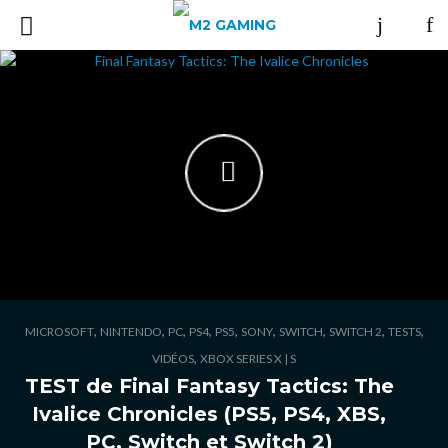
,
,
,
,
,
,
,
,
,
MICROSOFT
NINTENDO
PC
PS4
PS5
SONY
SWITCH
SWITCH 2
TESTS
,
VIDÉOS
XBOX SERIES X | S
TEST de Final Fantasy Tactics: The
Ivalice Chronicles (PS5, PS4, XBS,
PC, Switch et Switch 2)