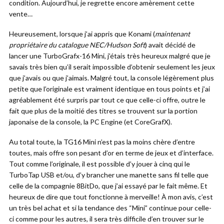
condition. Aujourd’hui, je regrette encore amèrement cette
vente…
Heureusement, lorsque j’ai appris que Konami (
maintenant
propriétaire du catalogue NEC/Hudson Soft
) avait décidé de
lancer une TurboGrafx-16 Mini, j’étais très heureux malgré que je
savais très bien qu’il serait impossible d’obtenir seulement les jeux
que j’avais ou que j’aimais. Malgré tout, la console légèrement plus
petite que l’originale est vraiment identique en tous points et j’ai
agréablement été surpris par tout ce que celle-ci offre, outre le
fait que plus de la moitié des titres se trouvent sur la portion
japonaise de la console, la PC Engine (et CoreGrafX).
Au total toute, la TG16 Mini n’est pas la moins chère d’entre
toutes, mais offre son pesant d’or en terme de jeux et d’interface.
Tout comme l’originale, il est possible d’y jouer à cinq qui le
TurboTap USB et/ou, d’y brancher une manette sans fil telle que
celle de la compagnie 8BitDo, que j’ai essayé par le fait même. Et
heureux de dire que tout fonctionne à merveille! À mon avis, c’est
un très bel achat et si la tendance des “Mini” continue pour celle-
ci comme pour les autres, il sera très difficile d’en trouver sur le