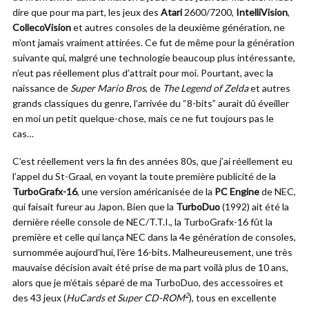
dire que pour ma part, les jeux des
Atari
2600/7200,
IntelliVision
,
CollecoVision
et autres consoles de la deuxième génération, ne
m’ont jamais vraiment attirées. Ce fut de même pour la génération
suivante qui, malgré une technologie beaucoup plus intéressante,
n’eut pas réellement plus d’attrait pour moi. Pourtant, avec la
naissance de
Super Mario Bros
, de
The Legend of Zelda
et autres
grands classiques du genre, l’arrivée du “8-bits” aurait dû éveiller
en moi un petit quelque-chose, mais ce ne fut toujours pas le
cas…
C’est réellement vers la fin des années 80s, que j’ai réellement eu
l’appel du St-Graal, en voyant la toute première publicité de la
TurboGrafx-16
, une version américanisée de la
PC Engine
de NEC,
qui faisait fureur au Japon. Bien que la
TurboDuo
(1992) ait été la
dernière réelle console de NEC/T.T.I., la TurboGrafx-16 fût la
première et celle qui lança NEC dans la 4e génération de consoles,
surnommée aujourd’hui, l’ère 16-bits. Malheureusement, une très
mauvaise décision avait été prise de ma part voilà plus de 10 ans,
alors que je m’étais séparé de ma TurboDuo, des accessoires et
2
des 43 jeux (
HuCards et Super CD-ROM
), tous en excellente