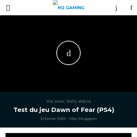
,
,
,
PS4
SONY
TESTS
VIDÉOS
Test du jeu Dawn of Fear (PS4)
12 février 2020
Marc Desgagnés