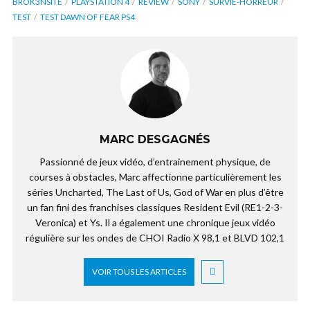
BROK3NSITE
PLAYSTATION 4
REVIEW
SONY
SURVIE-HORREUR
TEST
TEST DAWN OF FEAR PS4
MARC DESGAGNÉS
Passionné de jeux vidéo, d’entrainement physique, de
courses à obstacles, Marc affectionne particulièrement les
séries Uncharted, The Last of Us, God of War en plus d’être
un fan fini des franchises classiques Resident Evil (RE1-2-3-
Veronica) et Ys. Il a également une chronique jeux vidéo
régulière sur les ondes de CHOI Radio X 98,1 et BLVD 102,1
VOIR TOUS LES ARTICLES