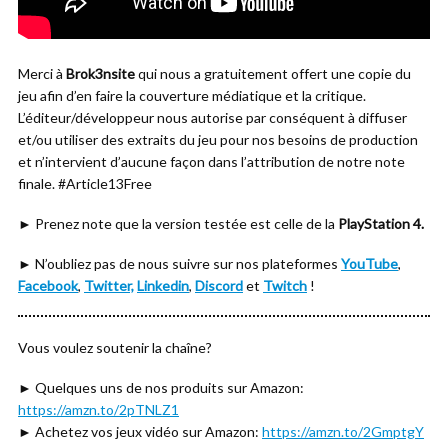
Merci à
Brok3nsite
qui nous a gratuitement offert une copie du
jeu afin d’en faire la couverture médiatique et la critique.
L’éditeur/développeur nous autorise par conséquent à diffuser
et/ou utiliser des extraits du jeu pour nos besoins de production
et n’intervient d’aucune façon dans l’attribution de notre note
finale. #Article13Free
► Prenez note que la version testée est celle de la
PlayStation 4.
► N’oubliez pas de nous suivre sur nos plateformes
YouTube
,
Facebook
,
Twitter,
Linkedin
,
Discord
et
Twitch
!
Vous voulez soutenir la chaîne?
► Quelques uns de nos produits sur Amazon:
https://amzn.to/2pTNLZ1
► Achetez vos jeux vidéo sur Amazon:
https://amzn.to/2GmptgY