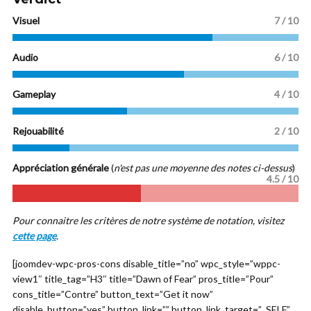
Visuel
7 / 10
Audio
6 / 10
Gameplay
4 / 10
Rejouabilité
2 / 10
Appréciation générale
(
n'est pas une moyenne des notes ci-dessus
)
4.5
/ 10
Pour connaitre les critères de notre système de notation, visitez
cette page
.
[joomdev-wpc-pros-cons disable_title=”no” wpc_style=”wppc-
view1″ title_tag=”H3″ title=”Dawn of Fear” pros_title=”Pour”
cons_title=”Contre” button_text=”Get it now”
disable_button=”yes” button_link=”” button_link_target=”_SELF”