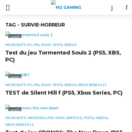
TAG - SURVIE-HORREUR
VIDÉO
,
,
,
,
,
MICROSOFT
PC
PS5
SONY
TESTS
VIDÉOS
Test du jeu Tormented Souls 2 (PS5, XBS,
PC)
VIDÉO
,
,
,
,
,
,
MICROSOFT
PC
PS5
SONY
TESTS
VIDÉOS
XBOX SERIES X | S
TEST de Silent Hill f (PS5, Xbox Series, PC)
VIDÉO
,
,
,
,
,
,
,
MICROSOFT
NINTENDO
PS5
SONY
SWITCH 2
TESTS
VIDÉOS
XBOX SERIES X | S