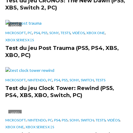
Test du jeu CRONOS: The New Dawn (PS5,
XBS, Switch 2, PC)
VIDÉO
,
,
,
,
,
,
,
,
MICROSOFT
PC
PS4
PS5
SONY
TESTS
VIDÉOS
XBOX ONE
XBOX SERIES X | S
Test du jeu Post Trauma (PS5, PS4, XBS,
XBO, PC)
,
,
,
,
,
,
,
MICROSOFT
NINTENDO
PC
PS4
PS5
SONY
SWITCH
TESTS
Test du jeu Clock Tower: Rewind (PS5,
PS4, XBS, XBO, Switch, PC)
VIDÉO
,
,
,
,
,
,
,
,
,
MICROSOFT
NINTENDO
PC
PS4
PS5
SONY
SWITCH
TESTS
VIDÉOS
,
XBOX ONE
XBOX SERIES X | S