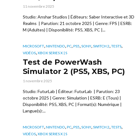
11 novembre 2025
Studio: Anshar Studios | Éditeurs: Saber Interactive et 3D
Realms | Parution: 21 octobre 2025 | Genre: FPS | ESRB:
M (Adultes) | Disponibilité: PS5, XBS, PC |...
,
,
,
,
,
,
,
MICROSOFT
NINTENDO
PC
PS5
SONY
SWITCH 2
TESTS
,
VIDÉOS
XBOX SERIES X | S
Test de PowerWash
Simulator 2 (PS5, XBS, PC)
1 novembre 2025
Studio: FuturLab | Éditeur: FuturLab | Parution: 23
octobre 2025 | Genre: Simulation | ESRB: E (Tous) |
Disponibilité: PS5, XBS, PC | Format(s): Numérique |
Langue(s):...
,
,
,
,
,
,
,
MICROSOFT
NINTENDO
PC
PS5
SONY
SWITCH 2
TESTS
,
VIDÉOS
XBOX SERIES X | S