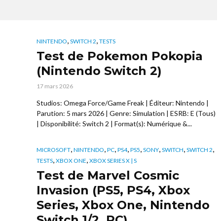
,
,
NINTENDO
SWITCH 2
TESTS
Test de Pokemon Pokopia
(Nintendo Switch 2)
17 mars 2026
Studios: Omega Force/Game Freak | Éditeur: Nintendo |
Parution: 5 mars 2026 | Genre: Simulation | ESRB: E (Tous)
| Disponibilité: Switch 2 | Format(s): Numérique &...
,
,
,
,
,
,
,
,
MICROSOFT
NINTENDO
PC
PS4
PS5
SONY
SWITCH
SWITCH 2
,
,
TESTS
XBOX ONE
XBOX SERIES X | S
Test de Marvel Cosmic
Invasion (PS5, PS4, Xbox
Series, Xbox One, Nintendo
Switch 1/2, PC)