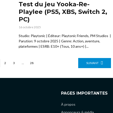
Test du jeu Yooka-Re-
Playlee (PS5, XBS, Switch 2,
PC)
16 octobre 2025
Studio: Playtonic | Éditeur: Playtonic Friends, PM Studios |
Parution: 9 octobre 2025 | Genre: Action, aventure,
plateformes | ESRB: E10+ (Tous, 10 ans+) |...
2
3
…
28
SUIVANT
PAGES IMPORTANTES
À propos
Annonceurs & média