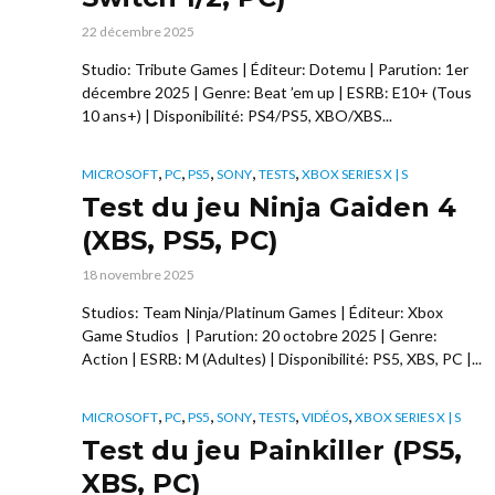
22 décembre 2025
Studio: Tribute Games | Éditeur: Dotemu | Parution: 1er
décembre 2025 | Genre: Beat ’em up | ESRB: E10+ (Tous
10 ans+) | Disponibilité: PS4/PS5, XBO/XBS...
,
,
,
,
,
MICROSOFT
PC
PS5
SONY
TESTS
XBOX SERIES X | S
Test du jeu Ninja Gaiden 4
(XBS, PS5, PC)
18 novembre 2025
Studios: Team Ninja/Platinum Games | Éditeur: Xbox
Game Studios | Parution: 20 octobre 2025 | Genre:
Action | ESRB: M (Adultes) | Disponibilité: PS5, XBS, PC |...
,
,
,
,
,
,
MICROSOFT
PC
PS5
SONY
TESTS
VIDÉOS
XBOX SERIES X | S
Test du jeu Painkiller (PS5,
XBS, PC)