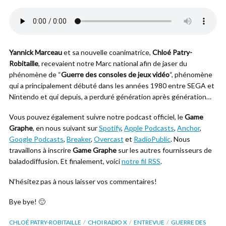
Yannick Marceau
et sa nouvelle coanimatrice,
Chloé Patry-
Robitaille
, recevaient notre Marc national afin de jaser du
phénomène de “
Guerre des consoles de jeux vidéo
“, phénomène
qui a principalement débuté dans les années 1980 entre SEGA et
Nintendo et qui depuis, a perduré génération après génération…
Vous pouvez également suivre notre podcast officiel, le
Game
Graphe
, en nous suivant sur
Spotify
,
Apple Podcasts
,
Anchor
,
Google Podcasts
,
Breaker
,
Overcast
et
RadioPublic
. Nous
travaillons à inscrire
Game Graphe
sur les autres fournisseurs de
baladodiffusion. Et finalement, voici
notre fil RSS
.
N’hésitez pas à nous laisser vos commentaires!
Bye bye! 🙂
CHLOÉ PATRY-ROBITAILLE
CHOI RADIO X
ENTREVUE
GUERRE DES