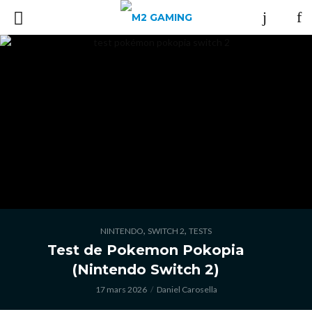
,
,
NINTENDO
SWITCH 2
TESTS
Test de Pokemon Pokopia
(Nintendo Switch 2)
17 mars 2026
Daniel Carosella