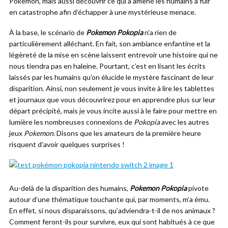
Pokemon, mais aussi découvrir ce qui a amené les humains à fuir
en catastrophe afin d’échapper à une mystérieuse menace.
À la base, le scénario de
Pokemon Pokopia
n’a rien de
particulièrement alléchant. En fait, son ambiance enfantine et la
légèreté de la mise en scène laissent entrevoir une histoire qui ne
nous tiendra pas en haleine. Pourtant, c’est en lisant les écrits
laissés par les humains qu’on élucide le mystère fascinant de leur
disparition. Ainsi, non seulement je vous invite à lire les tablettes
et journaux que vous découvrirez pour en apprendre plus sur leur
départ précipité, mais je vous incite aussi à le faire pour mettre en
lumière les nombreuses connexions de
Pokopia
avec les autres
jeux
Pokemon
. Disons que les amateurs de la première heure
risquent d’avoir quelques surprises !
Au-delà de la disparition des humains,
Pokemon Pokopia
pivote
autour d’une thématique touchante qui, par moments, m’a ému.
En effet, si nous disparaissons, qu’adviendra-t-il de nos animaux ?
Comment feront-ils pour survivre, eux qui sont habitués à ce que