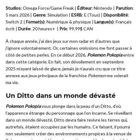
Studios
: Omega Force/Game Freak |
Éditeur
: Nintendo |
Parution
:
5 mars 2026 |
Genre
: Simulation |
ESRB
: E (Tous) |
Disponibilité
:
Switch 2 |
Format(s)
: Numérique & physique |
Langue(s)
: Français
écrit |
Durée
: 20 heures+ |
Prix
: 99,99$ CAN
À chaque année, j’ai des jeux sur mon radar et d’autres que
j’ignore volontairement. Or, certaines omissions me font passer à
côté de petites perles. En ce début 2026,
Pokemon Pokopia
entre
dans cette catégorie. En fait, son dévoilement en septembre
2025 m’ayant laissé de glace, jamais je n’aurais cru que ce titre
annexe aux jeux principaux de la franchise
Pokemon
me volerait
ma vie.
Un Ditto dans un monde dévasté
Pokemon Pokopia
vous plonge dans la peau d’un Ditto, d’où
l’apparence étrange du personnage que l’on incarne. Se réveillant
dans un monde dévasté, Ditto devra faire revivre les terres qui,
autrefois, étaient occupées par les humains. Ce faisant, il pourra
non seulement créer des environnements propices à la venue de