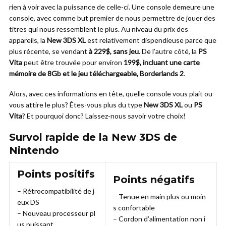
rien à voir avec la puissance de celle-ci. Une console demeure une
console, avec comme but premier de nous permettre de jouer des
titres qui nous ressemblent le plus. Au niveau du prix des
appareils, la
New 3DS XL
est relativement dispendieuse parce que
plus récente, se vendant
à 229$, sans jeu
. De l’autre côté, la
PS
Vita
peut être trouvée pour environ
199$, incluant une carte
mémoire de 8Gb et le jeu téléchargeable, Borderlands 2
.
Alors, avec ces informations en tête, quelle console vous plait ou
vous attire le plus? Êtes-vous plus du type
New 3DS XL
ou
PS
Vita
? Et pourquoi donc? Laissez-nous savoir votre choix!
Survol rapide de la New 3DS de
Nintendo
Points positifs
Points négatifs
– Rétrocompatibilité de j
– Tenue en main plus ou moin
eux DS
s confortable
– Nouveau processeur pl
– Cordon d’alimentation non i
us puissant