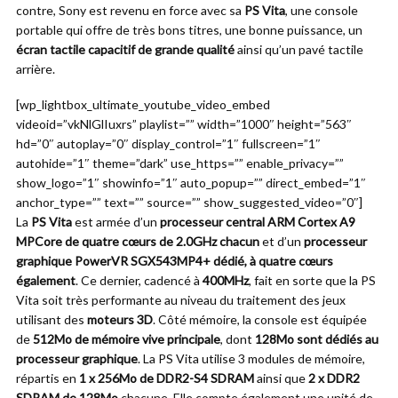
contre, Sony est revenu en force avec sa
PS Vita
, une console
portable qui offre de très bons titres, une bonne puissance, un
écran tactile capacitif de grande qualité
ainsi qu’un pavé tactile
arrière.
[wp_lightbox_ultimate_youtube_video_embed
videoid=”vkNlGlIuxrs” playlist=”” width=”1000″ height=”563″
hd=”0″ autoplay=”0″ display_control=”1″ fullscreen=”1″
autohide=”1″ theme=”dark” use_https=”” enable_privacy=””
show_logo=”1″ showinfo=”1″ auto_popup=”” direct_embed=”1″
anchor_type=”” text=”” source=”” show_suggested_video=”0″]
La
PS Vita
est armée d’un
processeur central ARM Cortex A9
MPCore de quatre cœurs de 2.0GHz chacun
et d’un
processeur
graphique PowerVR SGX543MP4+ dédié, à quatre cœurs
également
. Ce dernier, cadencé à
400MHz
, fait en sorte que la PS
Vita soit très performante au niveau du traitement des jeux
utilisant des
moteurs 3D
. Côté mémoire, la console est équipée
de
512Mo de mémoire vive principale
, dont
128Mo sont dédiés au
processeur graphique
. La PS Vita utilise 3 modules de mémoire,
répartis en
1 x 256Mo de DDR2-S4 SDRAM
ainsi que
2 x DDR2
SDRAM de 128Mo
chacune. Elle compte également une unité de