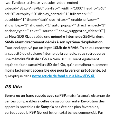
[wp_lightbox_ultimate_youtube_video_embed
videoid=”y8szFVmSVE0″ playlist=”” width=”1000″ height=”563″
hd=”0″ autoplay=”0″ display_control=”1″ fullscreen=”1″
autohide=”1″ theme=”dark” use_https=”” enable_privacy=””
show_logo=”1″ showinfo=”1″ auto_popup=”” direct_embed=”1″
anchor_type=”” text=”” source=”” show_suggested_video=”0″]
La
New 3DS XL
possède une
mémoire interne de 256Mb
, dont
64Mb étant directement dédiés à son système d’exploitation
.
Tout ceci appuyé par un léger
10Mb de VRAM
. En ce qui concerne
la capacité de stockage interne de la console, vous retrouverez
une
mémoire flash de 1Go
. La New 3DS XL vient également
équipée d’une
carte Micro SD de 4 Go
, qui est malheureusement
moins facilement accessible que pour la version précédente
, tel
qu’expliqué dans
notre article de fond sur la New 3DS XL
.
PS Vita
Sony a eu un franc succès avec sa PSP
, mais n’a jamais obtenue de
ventes comparables à celles de sa concurrente. L’évolution des
appareils portables de
Sony
n’a pas été des plus favorables,
surtout avec la
PSP Go
, qui fut un total échec commercial. Par