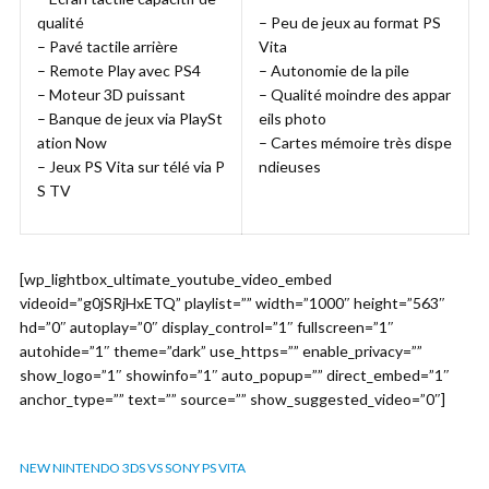
qualité
– Peu de jeux au format PS
– Pavé tactile arrière
Vita
– Remote Play avec PS4
– Autonomie de la pile
– Moteur 3D puissant
– Qualité moindre des appar
– Banque de jeux via PlaySt
eils photo
ation Now
– Cartes mémoire très dispe
– Jeux PS Vita sur télé via P
ndieuses
S TV
[wp_lightbox_ultimate_youtube_video_embed
videoid=”g0jSRjHxETQ” playlist=”” width=”1000″ height=”563″
hd=”0″ autoplay=”0″ display_control=”1″ fullscreen=”1″
autohide=”1″ theme=”dark” use_https=”” enable_privacy=””
show_logo=”1″ showinfo=”1″ auto_popup=”” direct_embed=”1″
anchor_type=”” text=”” source=”” show_suggested_video=”0″]
NEW NINTENDO 3DS VS SONY PS VITA