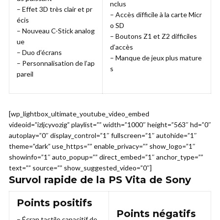
nclus
– Effet 3D très clair et pr
– Accès difficile à la carte Micr
écis
o SD
– Nouveau C-Stick analog
– Boutons Z1 et Z2 difficiles
ue
d’accès
– Duo d’écrans
– Manque de jeux plus mature
– Personnalisation de l’ap
s
pareil
[wp_lightbox_ultimate_youtube_video_embed
videoid=”izljcyvozig” playlist=”” width=”1000″ height=”563″ hd=”0″
autoplay=”0″ display_control=”1″ fullscreen=”1″ autohide=”1″
theme=”dark” use_https=”” enable_privacy=”” show_logo=”1″
showinfo=”1″ auto_popup=”” direct_embed=”1″ anchor_type=””
text=”” source=”” show_suggested_video=”0″]
Survol rapide de la PS Vita de Sony
Points positifs
Points négatifs
– Écran tactile capacitif de