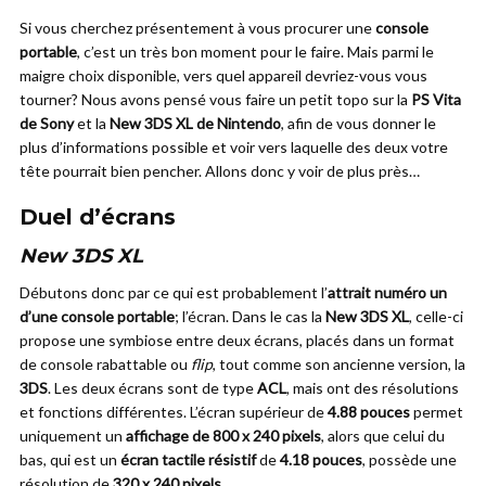
Si vous cherchez présentement à vous procurer une
console
portable
, c’est un très bon moment pour le faire. Mais parmi le
maigre choix disponible, vers quel appareil devriez-vous vous
tourner? Nous avons pensé vous faire un petit topo sur la
PS Vita
de Sony
et la
New 3DS XL de Nintendo
, afin de vous donner le
plus d’informations possible et voir vers laquelle des deux votre
tête pourrait bien pencher. Allons donc y voir de plus près…
Duel d’écrans
New 3DS XL
Débutons donc par ce qui est probablement l’
attrait numéro un
d’une console portable
; l’écran. Dans le cas la
New 3DS XL
, celle-ci
propose une symbiose entre deux écrans, placés dans un format
de console rabattable ou
flip
, tout comme son ancienne version, la
3DS
. Les deux écrans sont de type
ACL
, mais ont des résolutions
et fonctions différentes. L’écran supérieur de
4.88 pouces
permet
uniquement un
affichage de 800 x 240 pixels
, alors que celui du
bas, qui est un
écran tactile résistif
de
4.18 pouces
, possède une
résolution de
320 x 240 pixels
.