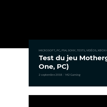
,
,
,
,
,
,
MICROSOFT
PC
PS4
SONY
TESTS
VIDÉOS
XBOX 
Test du jeu Mother
One, PC)
2 septembre 2018
M2 Gaming