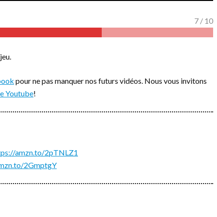
7 / 10
jeu.
book
pour ne pas manquer nos futurs vidéos. Nous vous invitons
ne Youtube
!
tps://amzn.to/2pTNLZ1
/amzn.to/2GmptgY