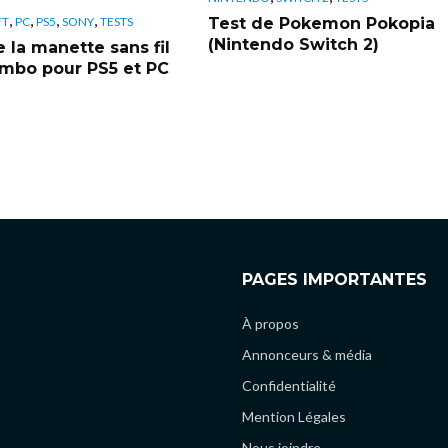
,
,
,
,
Test de Pokemon Pokopia
FT
PC
PS5
SONY
TESTS
(Nintendo Switch 2)
 la manette sans fil
bo pour PS5 et PC
PAGES IMPORTANTES
À propos
Annonceurs & média
Confidentialité
Mention Légales
Nous joindre