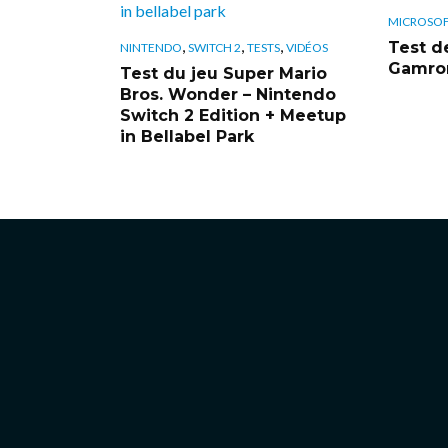
MICROSO
,
,
,
Test de
NINTENDO
SWITCH 2
TESTS
VIDÉOS
Gamrom
Test du jeu Super Mario
Bros. Wonder – Nintendo
Switch 2 Edition + Meetup
in Bellabel Park