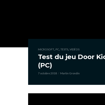
,
,
,
MICROSOFT
PC
TESTS
VIDÉOS
Test du jeu Door Ki
(PC)
7 octobre 2018
Martin Grondin