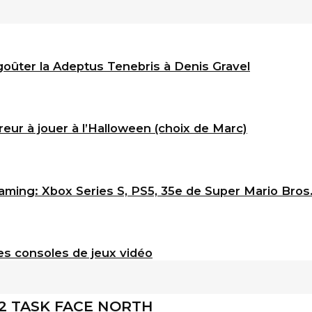
goûter la Adeptus Tenebris à Denis Gravel
eur à jouer à l’Halloween (choix de Marc)
ming: Xbox Series S, PS5, 35e de Super Mario Bros
s consoles de jeux vidéo