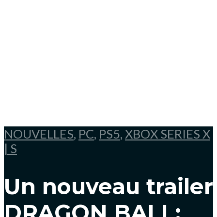
NOUVELLES
,
PC
,
PS5
,
XBOX SERIES X
| S
Un nouveau trailer
DRAGON BALL: