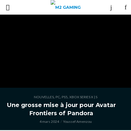
,
,
,
NOUVELLES
PC
PS5
XBOX SERIES X | S
Une grosse mise à jour pour Avatar
Frontiers of Pandora
4 mars 2024
Youssef Amenzou