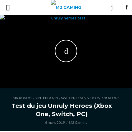
,
,
,
,
,
,
MICROSOFT
NINTENDO
PC
SWITCH
TESTS
VIDÉOS
XBOX ONE
Test du jeu Unruly Heroes (Xbox
One, Switch, PC)
6 mars 2019
M2 Gaming