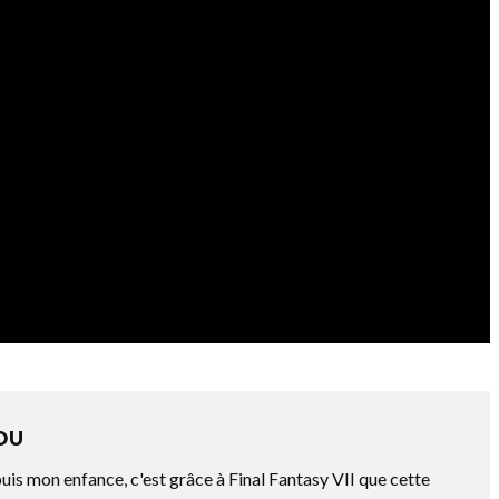
OU
is mon enfance, c'est grâce à Final Fantasy VII que cette