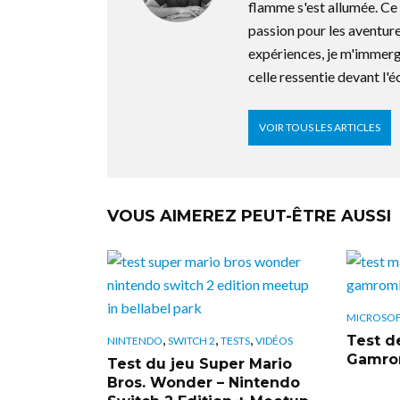
flamme s'est allumée. C
passion pour les aventure
expériences, je m'immerg
celle ressentie devant l'é
VOIR TOUS LES ARTICLES
VOUS AIMEREZ PEUT-ÊTRE AUSSI
MICROSO
,
,
,
Test de
NINTENDO
SWITCH 2
TESTS
VIDÉOS
Gamrom
Test du jeu Super Mario
Bros. Wonder – Nintendo