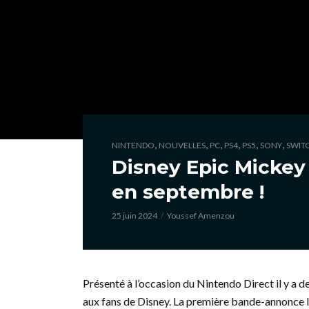
,
,
,
,
,
,
NINTENDO
NOUVELLES
PC
PS4
PS5
SONY
SWIT
Disney Epic Mickey 
en septembre !
25 juin 2024
Youssef Amenzou
Présenté à l’occasion du Nintendo Direct il y a d
aux fans de Disney. La première bande-annonce l