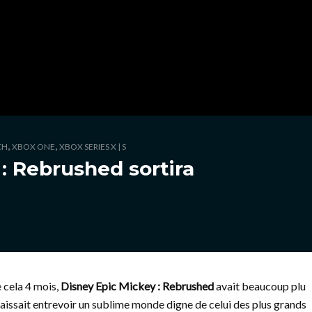
,
,
CH
XBOX ONE
XBOX SERIES X | S
: Rebrushed sortira
e cela 4 mois,
Disney Epic Mickey : Rebrushed
avait beaucoup plu
aissait entrevoir un sublime monde digne de celui des plus grands