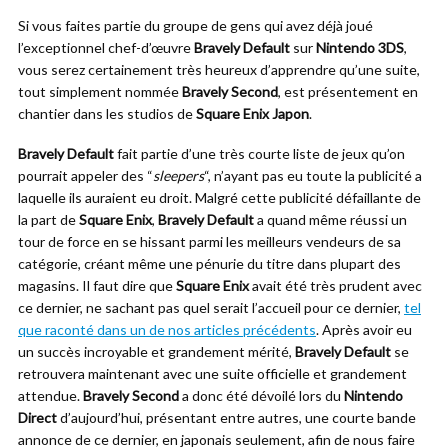
Si vous faites partie du groupe de gens qui avez déjà joué
l’exceptionnel chef-d’œuvre
Bravely Default
sur
Nintendo 3DS
,
vous serez certainement très heureux d’apprendre qu’une suite,
tout simplement nommée
Bravely Second
, est présentement en
chantier dans les studios de
Square Enix Japon
.
Bravely Default
fait partie d’une très courte liste de jeux qu’on
pourrait appeler des “
sleepers
“, n’ayant pas eu toute la publicité a
laquelle ils auraient eu droit. Malgré cette publicité défaillante de
la part de
Square Enix
,
Bravely Default
a quand même réussi un
tour de force en se hissant parmi les meilleurs vendeurs de sa
catégorie, créant même une pénurie du titre dans plupart des
magasins. Il faut dire que
Square Enix
avait été très prudent avec
ce dernier, ne sachant pas quel serait l’accueil pour ce dernier,
tel
que raconté dans un de nos articles précédents
. Après avoir eu
un succès incroyable et grandement mérité,
Bravely Default
se
retrouvera maintenant avec une suite officielle et grandement
attendue.
Bravely Second
a donc été dévoilé lors du
Nintendo
Direct
d’aujourd’hui, présentant entre autres, une courte bande
annonce de ce dernier, en japonais seulement, afin de nous faire