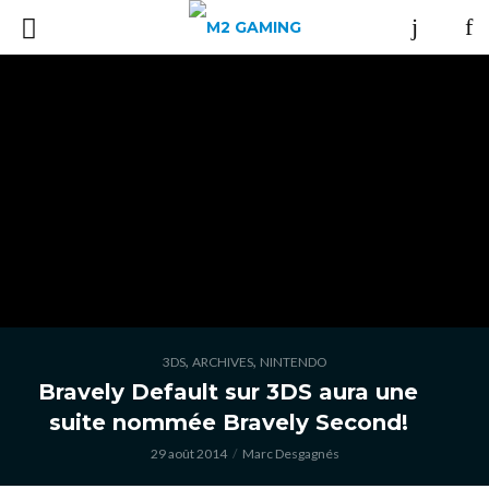
,
,
3DS
ARCHIVES
NINTENDO
Bravely Default sur 3DS aura une
suite nommée Bravely Second!
29 août 2014
Marc Desgagnés