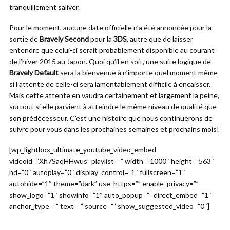
tranquillement saliver.
Pour le moment, aucune date officielle n’a été annoncée pour la
sortie de
Bravely Second
pour la
3DS
, autre que de laisser
entendre que celui-ci serait probablement disponible au courant
de l’hiver 2015 au Japon. Quoi qu’il en soit, une suite logique de
Bravely Default
sera la bienvenue à n’importe quel moment même
si l’attente de celle-ci sera lamentablement difficile à encaisser.
Mais cette attente en vaudra certainement et largement la peine,
surtout si elle parvient à atteindre le même niveau de qualité que
son prédécesseur. C’est une histoire que nous continuerons de
suivre pour vous dans les prochaines semaines et prochains mois!
[wp_lightbox_ultimate_youtube_video_embed
videoid=”Xh7SaqHHwus” playlist=”” width=”1000″ height=”563″
hd=”0″ autoplay=”0″ display_control=”1″ fullscreen=”1″
autohide=”1″ theme=”dark” use_https=”” enable_privacy=””
show_logo=”1″ showinfo=”1″ auto_popup=”” direct_embed=”1″
anchor_type=”” text=”” source=”” show_suggested_video=”0″]