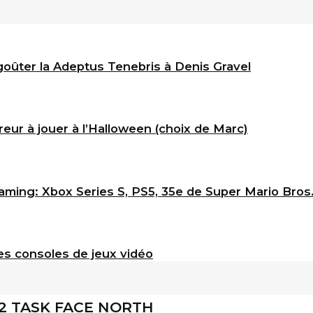
goûter la Adeptus Tenebris à Denis Gravel
eur à jouer à l’Halloween (choix de Marc)
ming: Xbox Series S, PS5, 35e de Super Mario Bros
s consoles de jeux vidéo