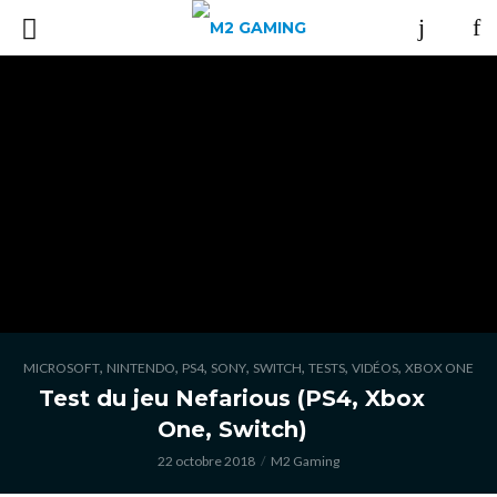
,
,
,
,
,
,
,
MICROSOFT
NINTENDO
PS4
SONY
SWITCH
TESTS
VIDÉOS
XBOX ONE
Test du jeu Nefarious (PS4, Xbox
One, Switch)
22 octobre 2018
M2 Gaming