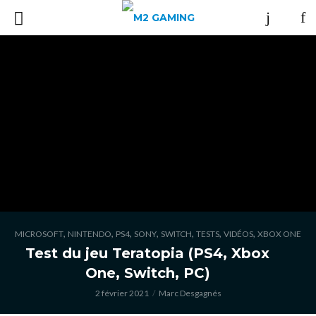
,
,
,
,
,
,
,
MICROSOFT
NINTENDO
PS4
SONY
SWITCH
TESTS
VIDÉOS
XBOX ONE
Test du jeu Teratopia (PS4, Xbox
One, Switch, PC)
2 février 2021
Marc Desgagnés