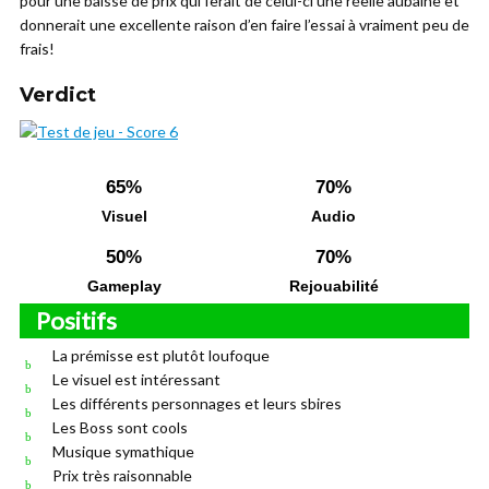
pour une baisse de prix qui ferait de celui-ci une réelle aubaine et
donnerait une excellente raison d’en faire l’essai à vraiment peu de
frais!
Verdict
65%
70%
Visuel
Audio
50%
70%
Gameplay
Rejouabilité
Positifs
La prémisse est plutôt loufoque
Le visuel est intéressant
Les différents personnages et leurs sbires
Les Boss sont cools
Musique symathique
Prix très raisonnable