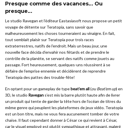
Presque comme des vacances… Ou
presque…
Le studio Ravegan et l’éditeur Eastasiasoft nous propose un petit
voyage de détente sur Teratopia, sans savoir que
malheureusement les choses tourneraient au vinaigre. En fait,
tout semblait plaisir sur Teratopia pour trois races
extraterrestres, natifs de l’endroit. Mais un beau jour, une
nouvelle face décida d’envahir nos fêtards et de prendre le
contrôle de la planète, se servant des natifs comme jouets au
passage. Fort heureusement, quelques-uns réussirent à se
défaire de l’emprise ennemie et décidèrent de reprendre
Teratopia des pattes des trouble-fête!
En optant pour un gameplay de type
beat’em all
(
ou Beat’em up
) en
3D, le studio
Ravegan
s’est mis la barre plutôt haute afin de livrer
un produit qui tente de garder la tête hors de l’océan de titres du
même genre qui peuplent les plateformes de jeux vidéo. Teratopia
est un bon titre, mais ne vous fera aucunement tomber de votre
chaise. Il faut cependant donner à César ce qui revient à César,
car le visuel employé est plutôt sympathique et attrayant, malgré