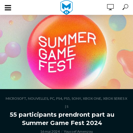
,
,
,
,
,
,
,
MICROSOFT
NOUVELLES
PC
PS4
PS5
SONY
XBOX ONE
XBOX SERIES X
| S
55 participants prendront part au
Summer Game Fest 2024
16 mai 2024
Youssef Amenzou