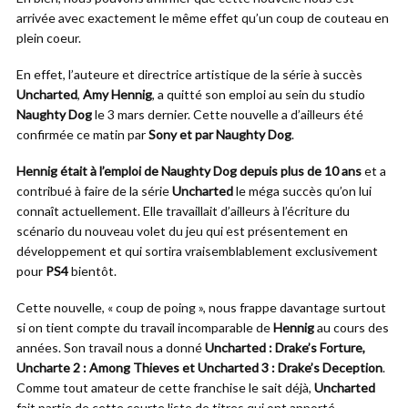
arrivée avec exactement le même effet qu’un coup de couteau en
plein coeur.
En effet, l’auteure et directrice artistique de la série à succès
Uncharted
,
Amy Hennig
, a quitté son emploi au sein du studio
Naughty Dog
le 3 mars dernier. Cette nouvelle a d’ailleurs été
confirmée ce matin par
Sony et par Naughty Dog
.
Hennig était à l’emploi de Naughty Dog depuis plus de 10 ans
et a
contribué à faire de la série
Uncharted
le méga succès qu’on lui
connaît actuellement. Elle travaillait d’ailleurs à l’écriture du
scénario du nouveau volet du jeu qui est présentement en
développement et qui sortira vraisemblablement exclusivement
pour
PS4
bientôt.
Cette nouvelle, « coup de poing », nous frappe davantage surtout
si on tient compte du travail incomparable de
Hennig
au cours des
années. Son travail nous a donné
Uncharted : Drake’s Forture,
Uncharte 2 : Among Thieves et Uncharted 3 : Drake’s Deception
.
Comme tout amateur de cette franchise le sait déjà,
Uncharted
fait partie de cette courte liste de titres qui ont apporté