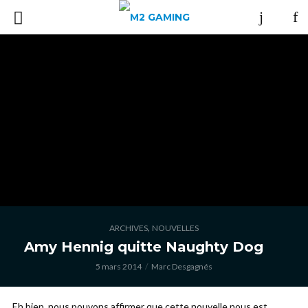
,
ARCHIVES
NOUVELLES
Amy Hennig quitte Naughty Dog
5 mars 2014
Marc Desgagnés
Eh bien, nous pouvons affirmer que cette nouvelle nous est