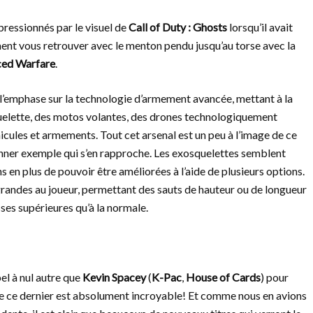
pressionnés par le visuel de
Call of Duty : Ghosts
lorsqu’il avait
ent vous retrouver avec le menton pendu jusqu’au torse avec la
nced Warfare
.
’emphase sur la technologie d’armement avancée, mettant à la
uelette, des motos volantes, des drones technologiquement
icules et armements. Tout cet arsenal est un peu à l’image de ce
ner exemple qui s’en rapproche. Les exosquelettes semblent
s en plus de pouvoir être améliorées à l’aide de plusieurs options.
grandes au joueur, permettant des sauts de hauteur ou de longueur
sses supérieures qu’à la normale.
pel à nul autre que
Kevin Spacey
(
K-Pac
,
House of Cards
) pour
 de ce dernier est absolument incroyable! Et comme nous en avions