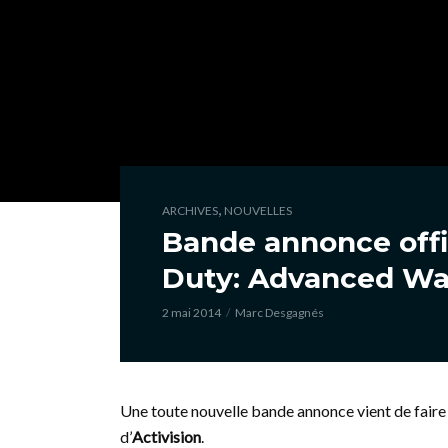
,
ARCHIVES
NOUVELLES
Bande annonce offic
Duty: Advanced Wa
2 mai 2014
Marc Desgagnés
Une toute nouvelle bande annonce vient de faire 
d’
Activision
.