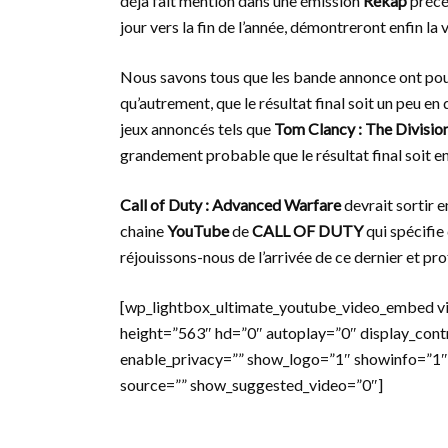
déjà fait mention dans une émission
Rekap
précéd
jour vers la fin de l’année, démontreront enfin la
Nous savons tous que les bande annonce ont pour 
qu’autrement, que le résultat final soit un peu e
jeux annoncés tels que
Tom Clancy : The Divisio
grandement probable que le résultat final soit en
Call of Duty : Advanced Warfare
devrait sortir e
chaine
YouTube
de
CALL OF DUTY
qui spécifie
réjouissons-nous de l’arrivée de ce dernier et p
[wp_lightbox_ultimate_youtube_video_embed 
height=”563″ hd=”0″ autoplay=”0″ display_cont
enable_privacy=”” show_logo=”1″ showinfo=”1″
source=”” show_suggested_video=”0″]