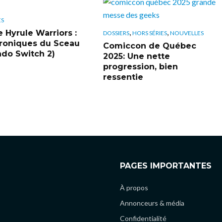
ES
,
,
e Hyrule Warriors :
DOSSIERS
HORS SÉRIES
NOUVELLES
roniques du Sceau
Comiccon de Québec
ndo Switch 2)
2025: Une nette
progression, bien
ressentie
PAGES IMPORTANTES
À propos
Annonceurs & média
Confidentialité