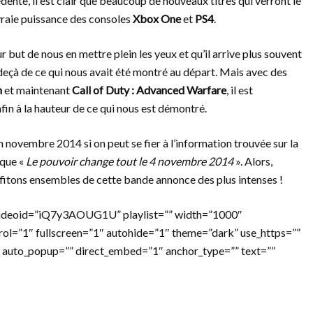
ente, il est clair que beaucoup de nouveaux titres qui verront le
 vraie puissance des consoles
Xbox One
et
PS4
.
but de nous en mettre plein les yeux et qu’il arrive plus souvent
n deçà de ce qui nous avait été montré au départ. Mais avec des
n
et maintenant
Call of Duty : Advanced Warfare
, il est
fin à la hauteur de ce qui nous est démontré.
n novembre 2014 si on peut se fier à l’information trouvée sur la
 que «
Le pouvoir change tout le 4 novembre 2014
». Alors,
rofitons ensembles de cette bande annonce des plus intenses !
videoid=”iQ7y3AOUG1U” playlist=”” width=”1000″
rol=”1″ fullscreen=”1″ autohide=”1″ theme=”dark” use_https=””
 auto_popup=”” direct_embed=”1″ anchor_type=”” text=””