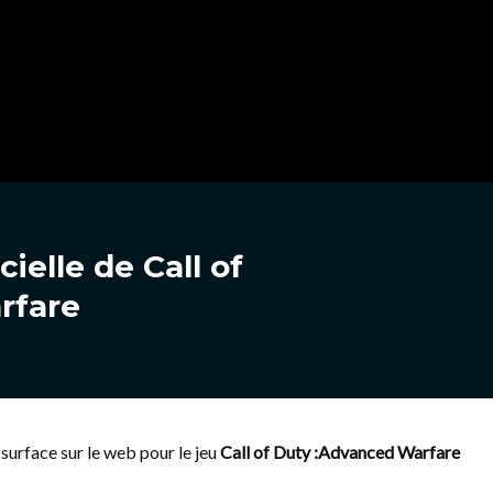
ielle de Call of
rfare
surface sur le web pour le jeu
Call of Duty :Advanced Warfare