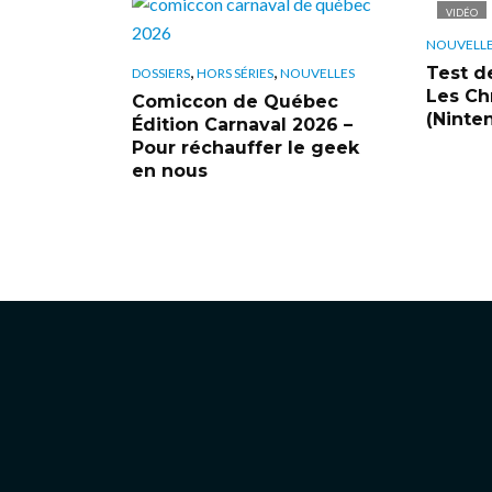
VIDÉO
NOUVELL
,
,
Test d
DOSSIERS
HORS SÉRIES
NOUVELLES
Les Ch
Comiccon de Québec
(Ninte
Édition Carnaval 2026 –
Pour réchauffer le geek
en nous