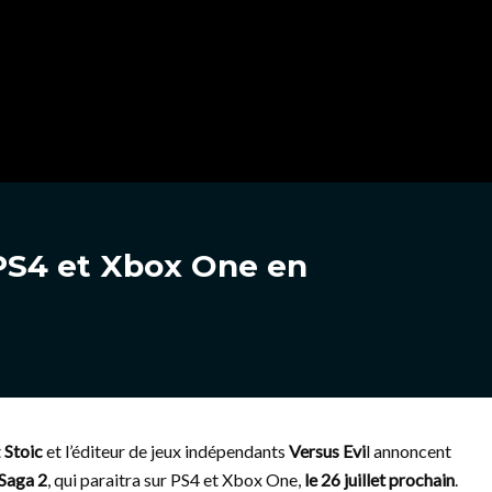
PS4 et Xbox One en
t
Stoic
et l’éditeur de jeux indépendants
Versus Evi
l annoncent
 Saga 2
, qui paraitra sur PS4 et Xbox One,
le 26 juillet prochain
.