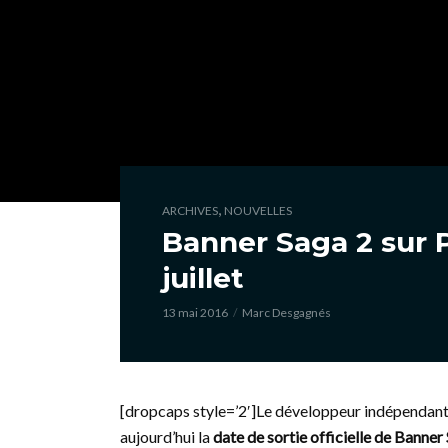
,
ARCHIVES
NOUVELLES
Banner Saga 2 sur 
juillet
13 mai 2016
Marc Desgagnés
[dropcaps style=’2′]Le développeur indépendan
aujourd’hui la
date de sortie officielle de Banner