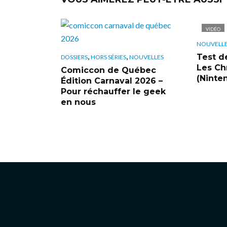
VIDÉO
NOUVELL
,
,
Test d
DOSSIERS
HORS SÉRIES
NOUVELLES
Les Ch
Comiccon de Québec
(Ninte
Édition Carnaval 2026 –
Pour réchauffer le geek
en nous