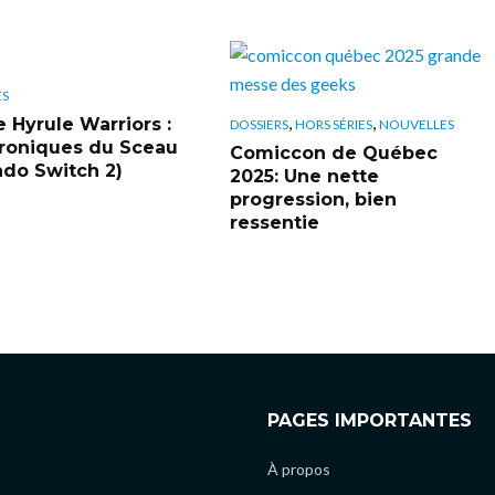
ES
,
,
e Hyrule Warriors :
DOSSIERS
HORS SÉRIES
NOUVELLES
roniques du Sceau
Comiccon de Québec
ndo Switch 2)
2025: Une nette
progression, bien
ressentie
PAGES IMPORTANTES
À propos