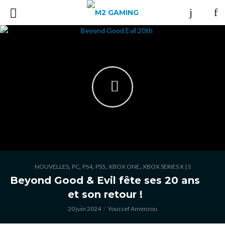
,
,
,
,
,
NOUVELLES
PC
PS4
PS5
XBOX ONE
XBOX SERIES X | S
Beyond Good & Evil fête ses 20 ans
et son retour !
20 juin 2024
Youssef Amenzou