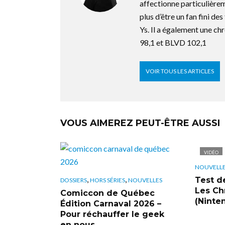
affectionne particulière
plus d’être un fan fini d
Ys. Il a également une ch
98,1 et BLVD 102,1
VOIR TOUS LES ARTICLES
VOUS AIMEREZ PEUT-ÊTRE AUSSI
VIDÉO
NOUVELL
,
,
Test d
DOSSIERS
HORS SÉRIES
NOUVELLES
Les Ch
Comiccon de Québec
(Ninte
Édition Carnaval 2026 –
Pour réchauffer le geek
en nous