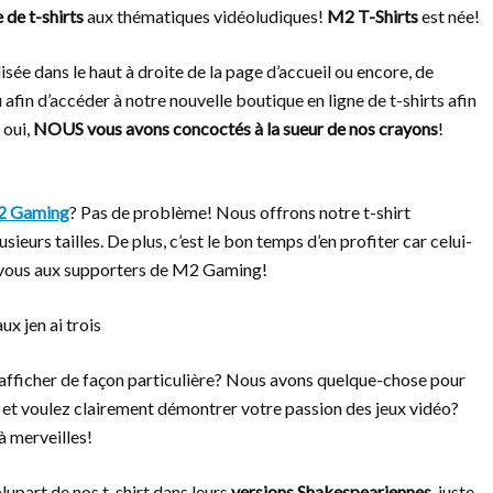
de t-shirts
aux thématiques vidéoludiques!
M2 T-Shirts
est née!
lisée dans le haut à droite de la page d’accueil ou encore, de
afin d’accéder à notre nouvelle boutique en ligne de t-shirts afin
 oui,
NOUS vous avons concoctés à la sueur de nos crayons
!
 Gaming
? Pas de problème! Nous offrons notre t-shirt
eurs tailles. De plus, c’est le bon temps d’en profiter car celui-
-vous aux supporters de M2 Gaming!
afficher de façon particulière? Nous avons quelque-chose pour
et voulez clairement démontrer votre passion des jeux vidéo?
à merveilles!
upart de nos t-shirt dans leurs
versions Shakespeariennes
, juste