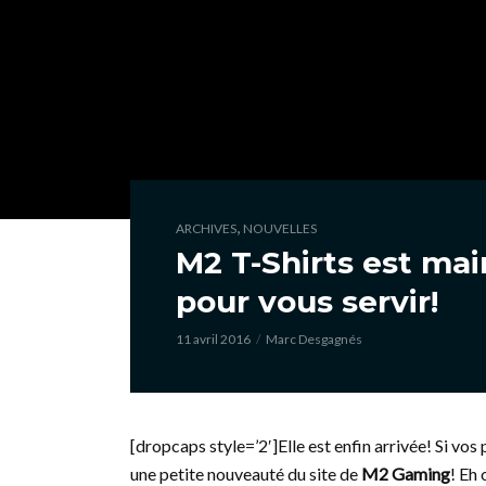
,
ARCHIVES
NOUVELLES
M2 T-Shirts est mai
pour vous servir!
11 avril 2016
Marc Desgagnés
[dropcaps style=’2′]Elle est enfin arrivée! Si vos 
une petite nouveauté du site de
M2 Gaming
! Eh 