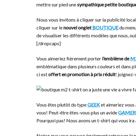
mettre sur pied une
sympathique petite boutique 
Nous vous invitons à cliquer sur la publicité loca
cliquer sur le
nouvel onglet
BOUTIQUE
du menu 
de visualiser les différents modèles que nous, oui
[/dropcaps]
Vous aimeriez fièrement porter
l’emblème de
M2
emblématique dans plusieurs couleurs et dans plusi
ci est
offert en promotion à prix réduit
! joignez
Vous êtes plutôt du type
GEEK
et aimeriez vous 
vous! Peut-être êtes-vous plus un avide
GAMER
Pourquoi pas! Nous avons un t-shirt qui vous ira 
Notez que vous pouvez également retrouver la pl