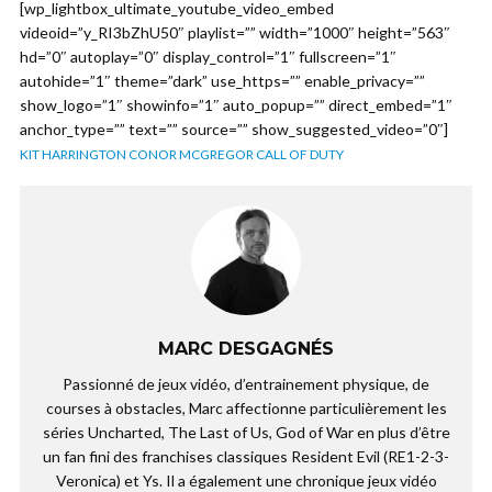
[wp_lightbox_ultimate_youtube_video_embed
videoid=”y_RI3bZhU50″ playlist=”” width=”1000″ height=”563″
hd=”0″ autoplay=”0″ display_control=”1″ fullscreen=”1″
autohide=”1″ theme=”dark” use_https=”” enable_privacy=””
show_logo=”1″ showinfo=”1″ auto_popup=”” direct_embed=”1″
anchor_type=”” text=”” source=”” show_suggested_video=”0″]
KIT HARRINGTON CONOR MCGREGOR CALL OF DUTY
MARC DESGAGNÉS
Passionné de jeux vidéo, d’entrainement physique, de
courses à obstacles, Marc affectionne particulièrement les
séries Uncharted, The Last of Us, God of War en plus d’être
un fan fini des franchises classiques Resident Evil (RE1-2-3-
Veronica) et Ys. Il a également une chronique jeux vidéo