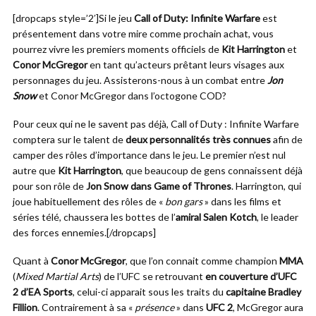
[dropcaps style=’2′]Si le jeu
Call of Duty: Infinite Warfare
est
présentement dans votre mire comme prochain achat, vous
pourrez vivre les premiers moments officiels de
Kit Harrington
et
Conor McGregor
en tant qu’acteurs prêtant leurs visages aux
personnages du jeu. Assisterons-nous à un combat entre
Jon
Snow
et Conor McGregor dans l’octogone COD?
Pour ceux qui ne le savent pas déjà, Call of Duty : Infinite Warfare
comptera sur le talent de
deux personnalités très connues
afin de
camper des rôles d’importance dans le jeu. Le premier n’est nul
autre que
Kit Harrington
, que beaucoup de gens connaissent déjà
pour son rôle de
Jon Snow dans Game of Thrones
. Harrington, qui
joue habituellement des rôles de «
bon gars
» dans les films et
séries télé, chaussera les bottes de l’
amiral Salen Kotch
, le leader
des forces ennemies.[/dropcaps]
Quant à
Conor McGregor
, que l’on connait comme champion
MMA
(
Mixed Martial Arts
) de l’UFC se retrouvant
en couverture d’UFC
2 d’EA Sports
, celui-ci apparait sous les traits du
capitaine Bradley
Fillion
. Contrairement à sa «
présence
» dans
UFC 2
, McGregor aura