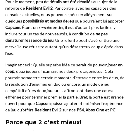
Pour le moment,
peu de détails ont été dévoilés
au sujet de la
refonte de
Resident Evil 2
. Par contre, avec les capacités des
consoles actuelles, nous pouvons spéculer allègrement sur
quelques
possibilités et modes de jeu
que pourraient lui apporter
Capcom
. Étant un
remake
entier, il est d’autant plus facile d’y
inclure tout un tas de nouveautés, à condition de
ne pas
dénaturer l’essence du jeu
. Une refonte peut s’avérer être une
merveilleuse réussite autant qu’un désastreux coup d’épée dans
l’eau.
Imaginez ceci : Quelle superbe idée ce serait de pouvoir
jouer en
coop
, deux joueurs incarnant nos deux protagonistes! Cela
pourrait permettre certain moments d’entraide entre les deux, de
la résolution d’énigmes en duo ou encore, un mode de jeu
compétitif où les deux joueurs s’affrontent dans une course
effrénée pour terminer premier la partie. Bref, la porte est grande
ouvert pour que
Capcom
puisse ajouter et optimiser l’expérience
de jeu qu’offrira
Resident Evil 2
sur nos
PS4
,
Xbox One
et
PC
.
Parce que 2 c’est mieux!