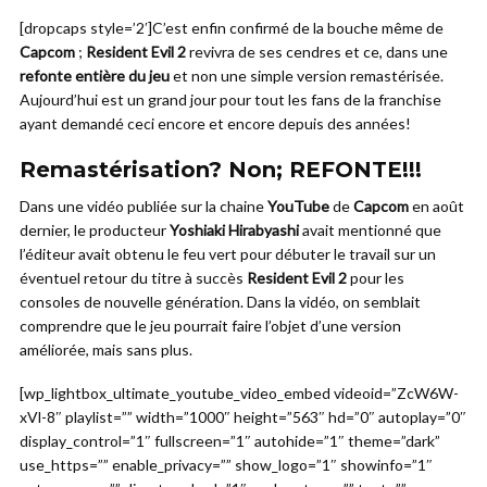
[dropcaps style=’2′]C’est enfin confirmé de la bouche même de
Capcom
;
Resident Evil 2
revivra de ses cendres et ce, dans une
refonte entière du jeu
et non une simple version remastérisée.
Aujourd’hui est un grand jour pour tout les fans de la franchise
ayant demandé ceci encore et encore depuis des années!
Remastérisation? Non; REFONTE!!!
Dans une vidéo publiée sur la chaine
YouTube
de
Capcom
en août
dernier, le producteur
Yoshiaki Hirabyashi
avait mentionné que
l’éditeur avait obtenu le feu vert pour débuter le travail sur un
éventuel retour du titre à succès
Resident Evil 2
pour les
consoles de nouvelle génération. Dans la vidéo, on semblait
comprendre que le jeu pourrait faire l’objet d’une version
améliorée, mais sans plus.
[wp_lightbox_ultimate_youtube_video_embed videoid=”ZcW6W-
xVl-8″ playlist=”” width=”1000″ height=”563″ hd=”0″ autoplay=”0″
display_control=”1″ fullscreen=”1″ autohide=”1″ theme=”dark”
use_https=”” enable_privacy=”” show_logo=”1″ showinfo=”1″