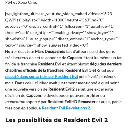
PS4 et Xbox One.
[wp_lightbox_ultimate_youtube_video_embed videoid=”8i23-
QWPIzs” playlist=”” width=”1000″ height=”563″ hd=”0″
autoplay=”0″ display_control=”1″ fullscreen=”1″ autohide=”1″
theme=”dark” use_https=”” enable_privacy=”” show_logo=”1″
showinfo=”1″ auto_popup=”” direct_embed=”1″ anchor_type=””
text=”” source=”” show_suggested_video=”0″]
Notre rédacteur
Marc Desgagnés
fait d’ailleurs parti des gens
très heureux de cette annonce de
Capcom
, étant lui-même un fan
fini de la franchise
Resident Evil
et étant plutôt
déçu des derniers
chapitres officiels de la franchise
,
Resident Evil 5 et 6
, tel que
discuté dans son article sur Resident Evil
publié voilà plusieurs
mois. Dans celui-ci, Marc avait justement mentionné à quel point
une nouvelle version de
Resident Evil 2
serait une excellente
décision de
Capcom
, le développeur pouvant profiter du
momentum
apporté par
Resident Evil HD Remaster
et aussi, par le
très bon épisodique
Resident Evil Revelations 2
.
Les possibilités de Resident Evil 2