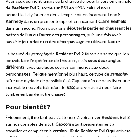
Pour ceux qui n’ont jamais eu la chance de jouer la version originale
de
Resident Evil 2
, sortie sur
PS1
en 1996, celui-ci nous
permettait d’y jouer en deux temps, soit en incarnant
Leon S.
Kennedy
dans un premier temps et en incarnant
Claire Redfield
dans un second. Nous pouvions
débuter la partie en chaussant les
bottes de l’un ou l’autre des personnages
, puis une fois avoir
passé le jeu,
refaire un deuxième passage en utilisant l’autre
.
La beauté du
gameplay
de
Resident Evil 2
faisait en sorte que l’on
pouvait faire l’expérience de l’histoire, mais
sous deux angles
différents
, avec quelques scènes communes aux deux
personnages. Tel que mentionné plus haut, ce type de
gameplay
offre une myriade de possibilités à
Capcom
afin de nous livrer une
incroyable nouvelle itération de
RE2
, une version à nous faire
tomber en bas de notre chaise!
Pour bientôt?
Évidemment, il ne faut pas s’attendre à voir arriver
Resident Evil 2
sur nos consoles de sitôt,
Capcom
étant présentement à
travailler et compléter la
version HD de Resident Evil 0
qui arrivera