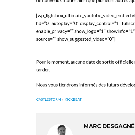
de nouveaux modes ainsi que plusieurs autres ajou
[wp_lightbox_ultimate_youtube_video_embed v
hd=”0″ autoplay=”0″ display_control=”1″ fullsc
enable_privacy=”” show_logo=”1″ showinfo=”1″
source=”” show_suggested_video=”0″]
Pour le moment, aucune date de sortie officielle n’
tarder.
Nous vous tiendrons informés des futurs dével
CASTLESTORM
KICKBEAT
MARC DESGAGNÉ