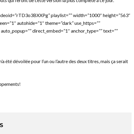
ts qui feront de cette version la plus complète à ce jour.
ideoid=”rTD3o3BXXPg” playlist=”” width=”1000″ height=”563″
reen=”1″ autohide=”1″ theme=”dark” use_https=””
 auto_popup=”” direct_embed=”1″ anchor_type=”” text=””
a été dévoilée pour l’un ou l’autre des deux titres, mais ça serait
oppements!
S