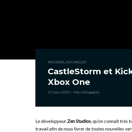
,
ARCHIVES
NOUVELLES
CastleStorm et Kic
Xbox One
17 mars 2014
Marc Desgagnés
Le développeur
Zen Studios
, qu’on connaît très 
travail afin de nous livrer de toutes nouvelles v