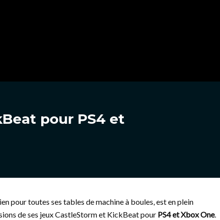
kBeat pour PS4 et
bien pour toutes ses tables de machine à boules, est en plein
ersions de ses jeux CastleStorm et KickBeat pour
PS4 et Xbox One
.