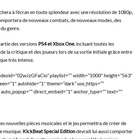
fichera à l’écran en toute splendeur avec une résolution de 1080p,
eu comportera de nouveaux combats, de nouveaux modes, des
 du genre.
partie des versions
PS4 et Xbox One
, incluant toutes les
 de la critique et des joueurs lors de sa sortie initiale grâce entre
que très intense.
ideoid=”02wJzGFaCio” playlist=”” width=”1000″ height=”563″
reen=”1″ autohide=”1″ theme=”dark” use_https=””
 auto_popup=”” direct_embed=”1″ anchor_type=”” text=””
tes nouvelles pièces musicales et le jeu permettra de créer de
re musique.
KickBeat Special Edition
devrait lui aussi comporter