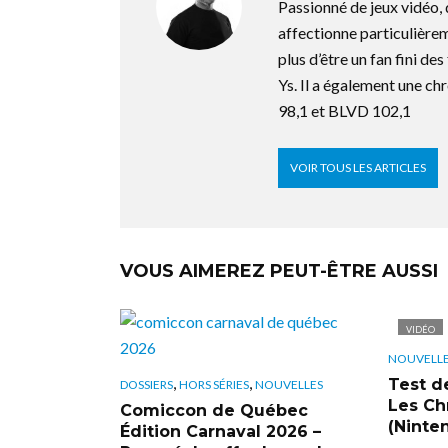
Passionné de jeux vidéo,
affectionne particulière
plus d’être un fan fini d
Ys. Il a également une ch
98,1 et BLVD 102,1
VOIR TOUS LES ARTICLES
VOUS AIMEREZ PEUT-ÊTRE AUSSI
VIDÉO
NOUVELL
,
,
Test d
DOSSIERS
HORS SÉRIES
NOUVELLES
Les Ch
Comiccon de Québec
(Ninte
Édition Carnaval 2026 –