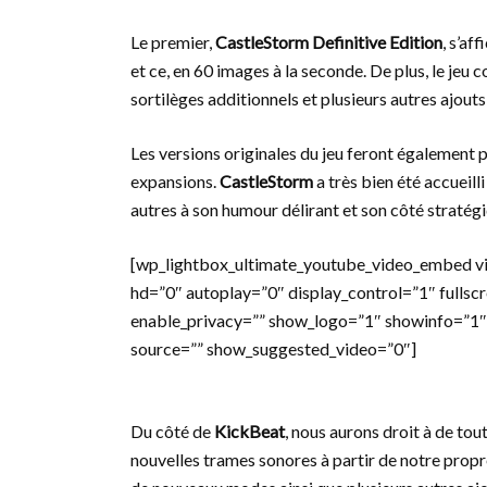
Le premier,
CastleStorm Definitive Edition
, s’af
et ce, en 60 images à la seconde. De plus, le j
sortilèges additionnels et plusieurs autres ajouts
Les versions originales du jeu feront également 
expansions.
CastleStorm
a très bien été accueilli
autres à son humour délirant et son côté stratégi
[wp_lightbox_ultimate_youtube_video_embed v
hd=”0″ autoplay=”0″ display_control=”1″ fullsc
enable_privacy=”” show_logo=”1″ showinfo=”1″
source=”” show_suggested_video=”0″]
Du côté de
KickBeat
, nous aurons droit à de tou
nouvelles trames sonores à partir de notre prop