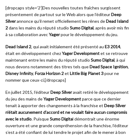
[dropcaps style=’2′]Des nouvelles toutes fraîches surgissent
présentement de partout sur le Web alors que l’éditeur
Deep
Silver
annonce qu’il remet officiellement les rênes de
Dead Island
2
dans les mains du réputé studio
Sumo Digital
, après avoir mis fin
à sa collaboration avec
Yager
pour le développement du jeu.
Dead Island 2
, qui avait initialement été présenté au
E3 2014
,
était en développement chez
Yager Development
et se retrouve
maintenant entre les mains du réputé studio
Sumo Digital
, à qui
nous devons notamment des titres tels que
Dead Space Ignition
,
Disney Infinity
,
Forza Horizon 2
et
Little Big Planet 3
pour ne
nommer que ceux-ci.[/dropcaps]
En juillet 2015, l’éditeur
Deep Silver
avait retiré le développement
du jeu des mains de
Yager Development
parce que ce dernier
tenait à apporter des changements à la franchise et
Deep Silver
n’était aucunement d’accord et ne voulait faire aucun compromis
avec le studio
. Puisque
Sumo Digita
l démontrait une énorme
ouverture et une grande compréhension de la franchise, l’éditeur
s’est a été confiant de lui tendre le projet afin de le mener à bon