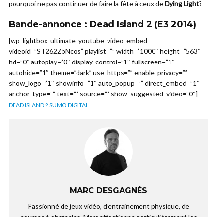
pourquoi ne pas continuer de faire la fête à ceux de
Dying Light
?
Bande-annonce : Dead Island 2 (E3 2014)
[wp_lightbox_ultimate_youtube_video_embed
videoid=”ST262ZbNcos” playlist=”” width=”1000″ height=”563″
hd=”0″ autoplay=”0″ display_control=”1″ fullscreen=”1″
autohide=”1″ theme=”dark” use_https=”” enable_privacy=””
show_logo=”1″ showinfo=”1″ auto_popup=”” direct_embed=”1″
anchor_type=”” text=”” source=”” show_suggested_video=”0″]
DEAD ISLAND 2 SUMO DIGITAL
MARC DESGAGNÉS
Passionné de jeux vidéo, d’entrainement physique, de
courses à obstacles, Marc affectionne particulièrement les