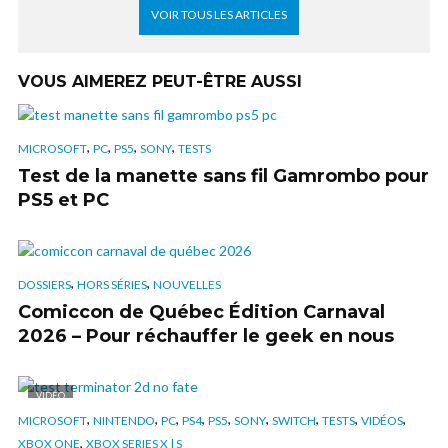
VOIR TOUS LES ARTICLES
VOUS AIMEREZ PEUT-ÊTRE AUSSI
,
,
,
,
MICROSOFT
PC
PS5
SONY
TESTS
Test de la manette sans fil Gamrombo pour
PS5 et PC
,
,
DOSSIERS
HORS SÉRIES
NOUVELLES
Comiccon de Québec Édition Carnaval
2026 – Pour réchauffer le geek en nous
VIDÉO
,
,
,
,
,
,
,
,
,
MICROSOFT
NINTENDO
PC
PS4
PS5
SONY
SWITCH
TESTS
VIDÉOS
,
XBOX ONE
XBOX SERIES X | S