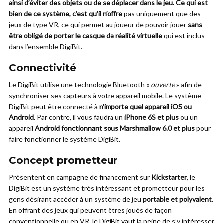
ainsi d’éviter des objets ou de se déplacer dans le jeu. Ce qui est
bien de ce système, c’est qu’il n’offre
pas uniquement que des
jeux de type VR, ce qui permet au joueur de pouvoir jouer
sans
être obligé de porter le casque de réalité virtuelle
qui est inclus
dans l’ensemble DigiBit.
Connectivité
Le DigiBit utilise une technologie Bluetooth «
ouverte
» afin de
synchroniser ses capteurs à votre appareil mobile. Le système
DigiBit peut être connecté à
n’importe quel appareil iOS ou
Android
. Par contre, il vous faudra un
iPhone 6S et plus
ou un
appareil
Android fonctionnant sous Marshmallow 6.0 et plus
pour
faire fonctionner le système DigiBit.
Concept prometteur
Présentent en campagne de financement sur
Kickstarter
, le
DigiBit est un système très intéressant et prometteur pour les
gens désirant accéder à un système de jeu
portable et polyvalent
.
En offrant des jeux qui peuvent êtres joués de façon
conventionnelle ou en VR, le DigiBit vaut la peine de s’y intéresser