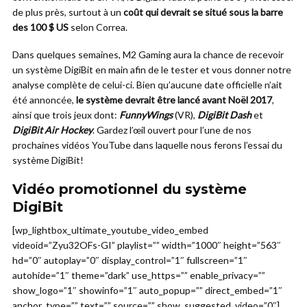
de plus près, surtout à un
coût qui devrait se situé sous la barre
des 100 $ US
selon Correa.
Dans quelques semaines, M2 Gaming aura la chance de recevoir
un système DigiBit en main afin de le tester et vous donner notre
analyse complète de celui-ci. Bien qu’aucune date officielle n’ait
été annoncée,
le système devrait être lancé avant Noël 2017
,
ainsi que trois jeux dont:
FunnyWings
(VR),
DigiBit Dash
et
DigiBit Air Hockey
. Gardez l’œil ouvert pour l’une de nos
prochaines vidéos YouTube dans laquelle nous ferons l’essai du
système DigiBit!
Vidéo promotionnel du système
DigiBit
[wp_lightbox_ultimate_youtube_video_embed
videoid=”Zyu32OFs-GI” playlist=”” width=”1000″ height=”563″
hd=”0″ autoplay=”0″ display_control=”1″ fullscreen=”1″
autohide=”1″ theme=”dark” use_https=”” enable_privacy=””
show_logo=”1″ showinfo=”1″ auto_popup=”” direct_embed=”1″
anchor_type=”” text=”” source=”” show_suggested_video=”0″]