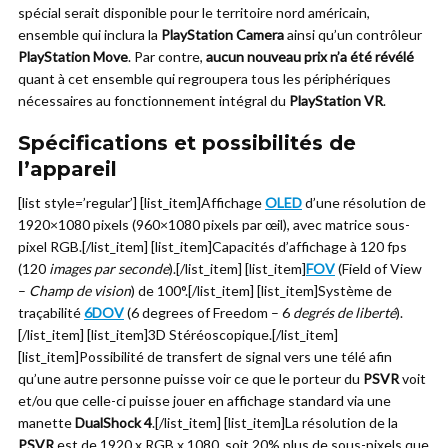
spécial serait disponible pour le territoire nord américain,
ensemble qui inclura la
PlayStation Camera
ainsi qu’un contrôleur
PlayStation Move
. Par contre,
aucun nouveau prix n’a été révélé
quant à cet ensemble qui regroupera tous les périphériques
nécessaires au fonctionnement intégral du
PlayStation VR
.
Spécifications et possibilités de
l’appareil
[list style=’regular’] [list_item]Affichage
OLED
d’une résolution de
1920×1080 pixels (960×1080 pixels par œil), avec matrice sous-
pixel RGB.[/list_item] [list_item]Capacités d’affichage à 120 fps
(120
images par seconde
).[/list_item] [list_item]
FOV
(Field of View
–
Champ de vision
) de 100°.[/list_item] [list_item]Système de
traçabilité
6DOV
(6 degrees of Freedom – 6
degrés de liberté
).
[/list_item] [list_item]3D Stéréoscopique.[/list_item]
[list_item]Possibilité de transfert de signal vers une télé afin
qu’une autre personne puisse voir ce que le porteur du
PSVR
voit
et/ou que celle-ci puisse jouer en affichage standard via une
manette
DualShock 4
.[/list_item] [list_item]La résolution de la
PSVR
est de 1920 x RGB x 1080, soit 20% plus de sous-pixels que