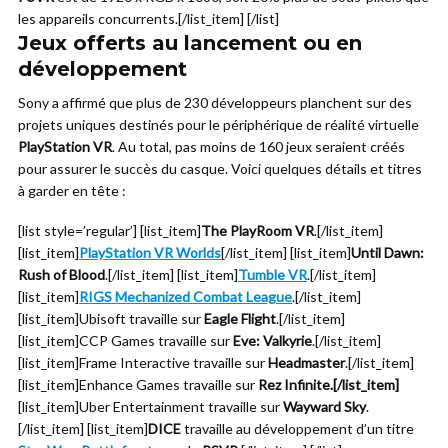
les appareils concurrents.[/list_item] [/list]
Jeux offerts au lancement ou en
développement
Sony a affirmé que plus de 230 développeurs planchent sur des
projets uniques destinés pour le périphérique de réalité virtuelle
PlayStation VR
. Au total, pas moins de 160 jeux seraient créés
pour assurer le succès du casque. Voici quelques détails et titres
à garder en tête :
[list style=’regular’] [list_item]
The PlayRoom VR
.[/list_item]
[list_item]
PlayStation VR Worlds
[/list_item] [list_item]
Until Dawn:
Rush of Blood
.[/list_item] [list_item]
Tumble VR
.[/list_item]
[list_item]
RIGS Mechanized Combat League
.[/list_item]
[list_item]Ubisoft travaille sur
Eagle Flight
.[/list_item]
[list_item]CCP Games travaille sur
Eve: Valkyrie
.[/list_item]
[list_item]Frame Interactive travaille sur
Headmaster
.[/list_item]
[list_item]Enhance Games travaille sur
Rez Infinite.[/list_item]
[list_item]Uber Entertainment travaille sur
Wayward Sky
.
[/list_item] [list_item]
DICE
travaille au développement d’un titre