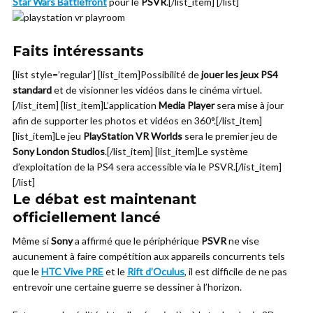
Star Wars Battlefront
pour le
PSVR
.[/list_item] [/list]
Faits intéressants
[list style=’regular’] [list_item]Possibilité de
jouer les jeux PS4
standard
et de visionner les vidéos dans le cinéma virtuel.
[/list_item] [list_item]L’application
Media Player
sera mise à jour
afin de supporter les photos et vidéos en 360°.[/list_item]
[list_item]Le jeu
PlayStation VR Worlds
sera le premier jeu de
Sony London Studios
.[/list_item] [list_item]Le système
d’exploitation de la PS4 sera accessible via le PSVR.[/list_item]
[/list]
Le débat est maintenant
officiellement lancé
Même si
Sony
a affirmé que le périphérique
PSVR
ne vise
aucunement à faire compétition aux appareils concurrents tels
que le
HTC Vive PRE
et le
Rift d’Oculus
, il est difficile de ne pas
entrevoir une certaine guerre se dessiner à l’horizon.