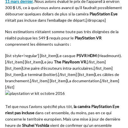
11 mars dernier
. Nous avions évalué le prix de l’appareil à environ
300 $ US, ce à quoi nous avions avancé qu’il faudrait possiblement
débourser quelques dollars de plus si la caméra
PlayStation Eye
n’était pas incluse dans l’emballage de départ.[/dropcaps]
Nos estimations n’étaient somme toute pas très éloignées de la
réalité puisque les 549 $ requis pour le
PlayStation VR
comprennent les éléments suivants :
[list style=’regular’] [list_item]Le casque
PSVR HDM
(Headmount).
[/list_item] [list_item]Le jeu
The PlayRoom VR
.[/list_item]
[list_item]Une paire d’écouteurs intra-auriculaires.[/list_item]
[list_item]Le terminal (boitier).[/list_item] [list_item]Les câbles de
branchement.[/list_item] [list_item]La documentation.[/list_item]
[/list]
Tel que nous l’avions spécifié plus tôt,
la caméra PlayStation Eye
n’est pas incluse
dans cet ensemble, du moins, pas en ce qui
concerne le territoire européen. Mais une mise à jour de dernière
heure de
Shuhei Yoshida
vient de confirmer qu’un ensemble