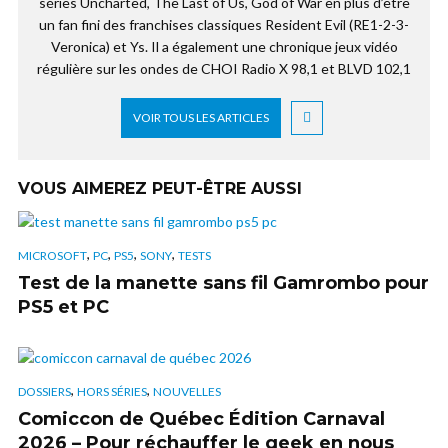
séries Uncharted, The Last of Us, God of War en plus d’être
un fan fini des franchises classiques Resident Evil (RE1-2-3-
Veronica) et Ys. Il a également une chronique jeux vidéo
régulière sur les ondes de CHOI Radio X 98,1 et BLVD 102,1
VOIR TOUS LES ARTICLES
VOUS AIMEREZ PEUT-ÊTRE AUSSI
,
,
,
,
MICROSOFT
PC
PS5
SONY
TESTS
Test de la manette sans fil Gamrombo pour
PS5 et PC
,
,
DOSSIERS
HORS SÉRIES
NOUVELLES
Comiccon de Québec Édition Carnaval
2026 – Pour réchauffer le geek en nous