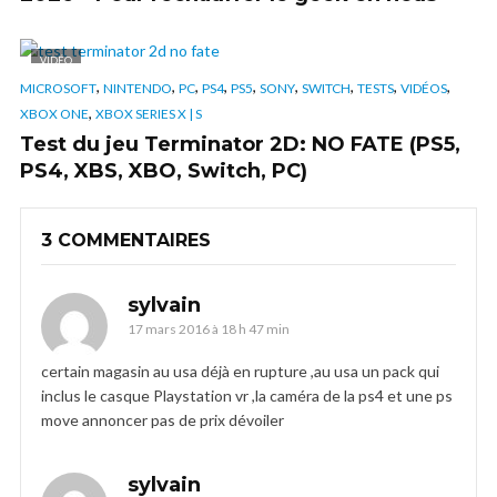
VIDÉO
,
,
,
,
,
,
,
,
,
MICROSOFT
NINTENDO
PC
PS4
PS5
SONY
SWITCH
TESTS
VIDÉOS
,
XBOX ONE
XBOX SERIES X | S
Test du jeu Terminator 2D: NO FATE (PS5,
PS4, XBS, XBO, Switch, PC)
3 COMMENTAIRES
sylvain
17 mars 2016 à 18 h 47 min
certain magasin au usa déjà en rupture ,au usa un pack qui
inclus le casque Playstation vr ,la caméra de la ps4 et une ps
move annoncer pas de prix dévoiler
sylvain