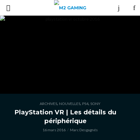
,
,
,
ARCHIVES
NOUVELLES
PS4
SONY
PlayStation VR | Les détails du
périphérique
16 mars 2016
Marc Desgagnés