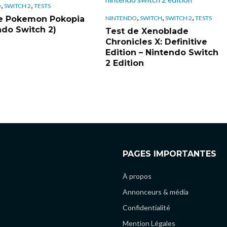
,
,
O
SWITCH 2
TESTS
,
,
,
e Pokemon Pokopia
NINTENDO
SWITCH
SWITCH 2
TESTS
ndo Switch 2)
Test de Xenoblade
Chronicles X: Definitive
Edition – Nintendo Switch
2 Edition
PAGES IMPORTANTES
À propos
Annonceurs & média
Confidentialité
Mention Légales