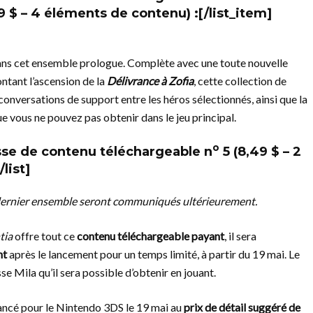
9 $ – 4 éléments de contenu) :[/list_item]
ns cet ensemble prologue. Complète avec une toute nouvelle
ntant l’ascension de la
Délivrance à Zofia
, cette collection de
onversations de support entre les héros sélectionnés, ainsi que la
 vous ne pouvez pas obtenir dans le jeu principal.
o
se de contenu téléchargeable n
5
(8,49 $ – 2
list]
dernier ensemble seront communiqués ultérieurement.
tia
offre tout ce
contenu téléchargeable payant
, il sera
nt
après le lancement pour un temps limité, à partir du 19 mai. Le
e Mila qu’il sera possible d’obtenir en jouant.
ancé pour le Nintendo 3DS le 19 mai au
prix de détail suggéré de