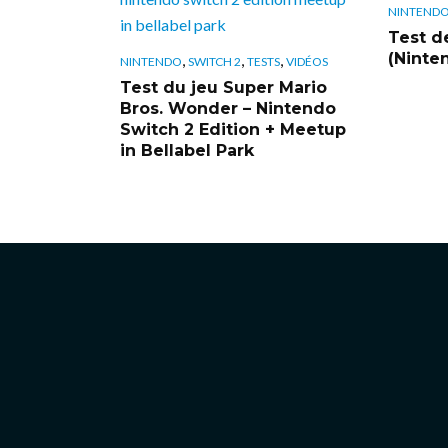
NINTEND
Test d
(Ninte
,
,
,
NINTENDO
SWITCH 2
TESTS
VIDÉOS
Test du jeu Super Mario
Bros. Wonder – Nintendo
Switch 2 Edition + Meetup
in Bellabel Park