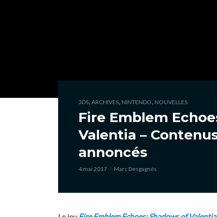
,
,
,
3DS
ARCHIVES
NINTENDO
NOUVELLES
Fire Emblem Echoe
Valentia – Contenus
annoncés
4 mai 2017
Marc Desgagnés
Le jeu
Fire Emblem Echoes: Shadows of Valentia