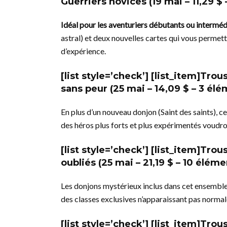
Guerriers novices
(19 mai – 11,29 $
Idéal pour les aventuriers débutants ou interméd
astral) et deux nouvelles cartes qui vous permett
d’expérience.
[list style=’check’] [list_item]
Trous
sans peur
(25 mai – 14,09 $ – 3 élém
En plus d’un nouveau donjon (Saint des saints),
des héros plus forts et plus expérimentés voudro
[list style=’check’] [list_item]
Trous
oubliés
(25 mai – 21,19 $ – 10 élémen
Les donjons mystérieux inclus dans cet ensembl
des classes exclusives n’apparaissant pas normal
[list style=’check’] [list_item]
Trous