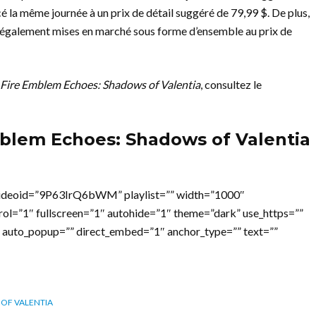
é la même journée à un prix de détail suggéré de 79,99 $. De plus,
également mises en marché sous forme d’ensemble au prix de
Fire Emblem Echoes: Shadows of Valentia
, consultez le
blem Echoes: Shadows of Valentia
videoid=”9P63IrQ6bWM” playlist=”” width=”1000″
rol=”1″ fullscreen=”1″ autohide=”1″ theme=”dark” use_https=””
 auto_popup=”” direct_embed=”1″ anchor_type=”” text=””
OF VALENTIA