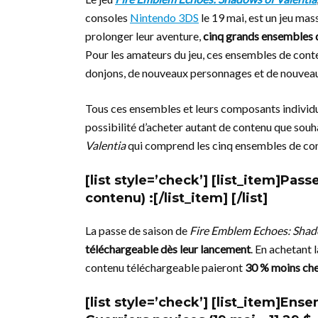
consoles
Nintendo 3DS
le 19 mai, est un jeu ma
prolonger leur aventure,
cinq grands ensembles 
Pour les amateurs du jeu, ces ensembles de cont
donjons, de nouveaux personnages et de nouveau
Tous ces ensembles et leurs composants individ
possibilité d’acheter autant de contenu que souh
Valentia
qui comprend les cinq ensembles de cont
[list style=’check’] [list_item]
Pass
contenu) :[/list_item] [/list]
La passe de saison de
Fire Emblem Echoes: Shad
téléchargeable dès leur lancement
. En achetant 
contenu téléchargeable paieront
30 % moins ch
[list style=’check’] [list_item]
Ensem