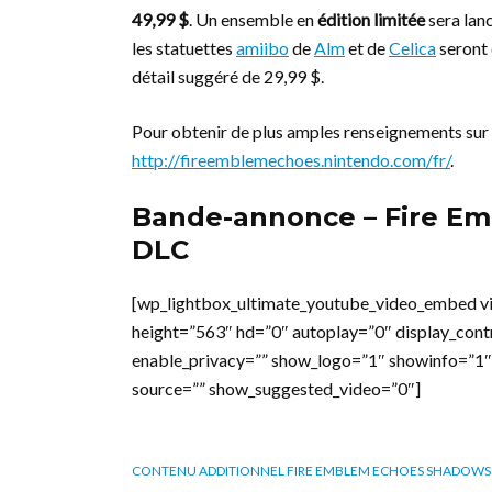
49,99 $
. Un ensemble en
édition limitée
sera lanc
les statuettes
amiibo
de
Alm
et de
Celica
seront 
détail suggéré de 29,99 $.
Pour obtenir de plus amples renseignements sur
http://fireemblemechoes.nintendo.com/fr/
.
Bande-annonce – Fire Em
DLC
[wp_lightbox_ultimate_youtube_video_embed 
height=”563″ hd=”0″ autoplay=”0″ display_cont
enable_privacy=”” show_logo=”1″ showinfo=”1″
source=”” show_suggested_video=”0″]
CONTENU ADDITIONNEL FIRE EMBLEM ECHOES SHADOWS 