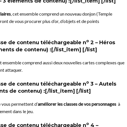
 – 3 éléments de contenu) :[/list_item] [/list]
iaires
, cet ensemble comprend un nouveau donjon (Temple
ront de vous procurer plus d’or, d’objets et de points
o
se de contenu téléchargeable n
2 – Héros
ents de contenu) :[/list_item] [/list]
 cet ensemble comprend aussi deux nouvelles cartes complexes que
nt attaquer.
o
se de contenu téléchargeable n
3 – Autels
ts de contenu) :[/list_item] [/list]
e vous permettent d’
améliorer les classes de vos personnages
à
ement dans le jeu.
o
se de contenu téléchargeable n
4 –