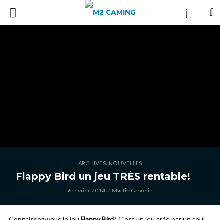
,
ARCHIVES
NOUVELLES
Flappy Bird un jeu TRÈS rentable!
6 février 2014
Martin Grondin
Connaissez-vous le jeu
Flappy Bird
? C’est un jeu créé par un seul