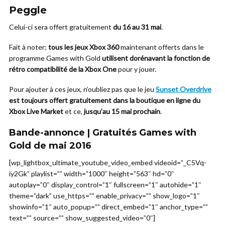
Peggle
Celui-ci sera offert gratuitement
du 16 au 31 mai
.
Fait à noter;
tous les jeux Xbox 360
maintenant offerts dans le
programme Games with Gold
utilisent dorénavant la fonction de
rétro compatibilité de la Xbox One
pour y jouer.
Pour ajouter à ces jeux, n’oubliez pas que le jeu
Sunset Overdrive
est toujours offert gratuitement dans la boutique en ligne du
Xbox Live Market
et ce,
jusqu’au 15 mai prochain
.
Bande-annonce | Gratuités Games with
Gold de mai 2016
[wp_lightbox_ultimate_youtube_video_embed videoid=”_C5Vq-
iy2Gk” playlist=”” width=”1000″ height=”563″ hd=”0″
autoplay=”0″ display_control=”1″ fullscreen=”1″ autohide=”1″
theme=”dark” use_https=”” enable_privacy=”” show_logo=”1″
showinfo=”1″ auto_popup=”” direct_embed=”1″ anchor_type=””
text=”” source=”” show_suggested_video=”0″]