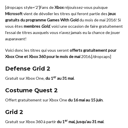
[dropcaps style=’2′]Fans de
Xbox
réjouissez-vous puisque
Microsoft
vient de dévoiler les titres qui feront partie des
jeux
gratuits du programme Games With Gold
du mois de mai 2016! Si
vous êtes
membres
Gold
, voici une occasion de faire gratuitement
l’essai de titres auxquels vous n’avez jamais eu la chance de jouer
auparavant!
Voici donc les titres qui vous seront
offerts gratuitement pour
Xbox One et Xbox 360 pour le mois de mai
2016.[/dropcaps]
Defense Grid 2
er
Gratuit sur Xbox One,
du 1
au 31 mai
.
Costume Quest 2
Offert gratuitement sur Xbox One
du 16 mai au 15 juin
.
Grid 2
er
Gratuit sur Xbox 360 à partir
du 1
mai, jusqu’au 31 mai
.