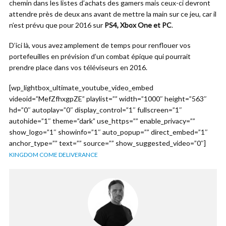
chemin dans les listes d’achats des gamers mais ceux-ci devront
attendre près de deux ans avant de mettre la main sur ce jeu, car il
n’est prévu que pour 2016 sur
PS4, Xbox One et PC
.
D’ici là, vous avez amplement de temps pour renflouer vos
portefeuilles en prévision d’un combat épique qui pourrait
prendre place dans vos téléviseurs en 2016.
[wp_lightbox_ultimate_youtube_video_embed
videoid=”MefZfhxgpZE” playlist=”” width=”1000″ height=”563″
hd=”0″ autoplay=”0″ display_control=”1″ fullscreen=”1″
autohide=”1″ theme=”dark” use_https=”” enable_privacy=””
show_logo=”1″ showinfo=”1″ auto_popup=”” direct_embed=”1″
anchor_type=”” text=”” source=”” show_suggested_video=”0″]
KINGDOM COME DELIVERANCE