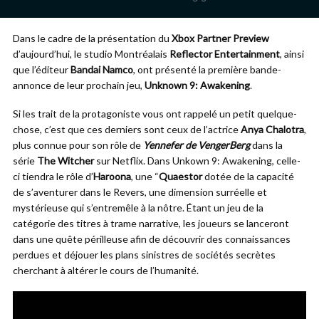
Dans le cadre de la présentation du
Xbox Partner Preview
d’aujourd’hui, le studio Montréalais
Reflector Entertainment
, ainsi
que l’éditeur
Bandai Namco
, ont présenté la première bande-
annonce de leur prochain jeu,
Unknown 9: Awakening
.
Si les trait de la protagoniste vous ont rappelé un petit quelque-
chose, c’est que ces derniers sont ceux de l’actrice
Anya Chalotra
,
plus connue pour son rôle de
Yennefer de VengerBerg
dans la
série
The Witcher
sur Netflix. Dans Unkown 9: Awakening, celle-
ci tiendra le rôle d’
Haroona
, une “
Quaestor
dotée de la capacité
de s’aventurer dans le Revers, une dimension surréelle et
mystérieuse qui s’entremêle à la nôtre. Étant un jeu de la
catégorie des titres à trame narrative, les joueurs se lanceront
dans une quête périlleuse afin de découvrir des connaissances
perdues et déjouer les plans sinistres de sociétés secrètes
cherchant à altérer le cours de l’humanité.